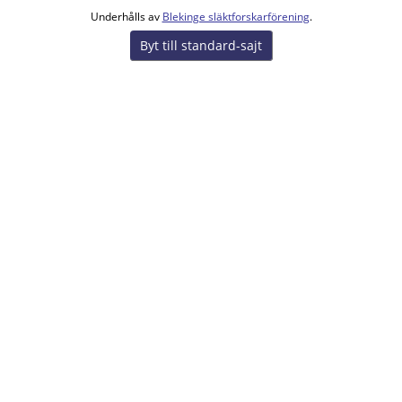
Underhålls av
Blekinge släktforskarförening
.
Byt till standard-sajt