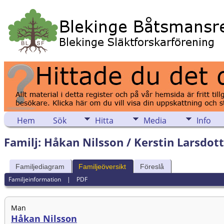
Hem
Sök
Hitta
Media
Info
Familj: Håkan Nilsson / Kerstin Larsdott
Familjediagram
Familjeöversikt
Föreslå
Familjeinformation
|
PDF
Man
Håkan Nilsson