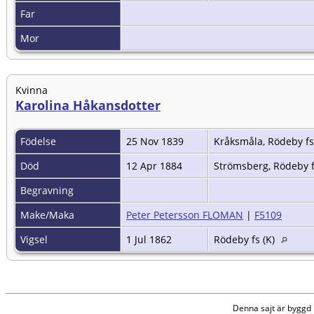
Far
Mor
Kvinna
Karolina Håkansdotter
Födelse
25 Nov 1839
Kråksmåla, Rödeby fs
Död
12 Apr 1884
Strömsberg, Rödeby f
Begravning
Make/Maka
Peter Petersson FLOMAN
|
F5109
Vigsel
1 Jul 1862
Rödeby fs (K)
Denna sajt är bygg