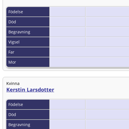
Födelse
Död
Begravning
Vigsel
Far
Mor
Kvinna
Kerstin Larsdotter
Födelse
Död
Begravning