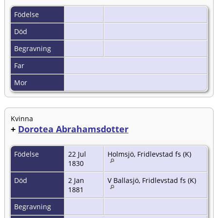
Födelse
Död
Begravning
Far
Mor
Kvinna
+
Dorotea Abrahamsdotter
Födelse
22 Jul
Holmsjö, Fridlevstad fs (K)
1830
Död
2 Jan
V Ballasjö, Fridlevstad fs (K)
1881
Begravning