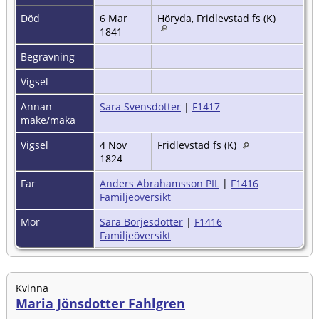
Död
6 Mar
Höryda, Fridlevstad fs (K)
1841
Begravning
Vigsel
Annan
Sara Svensdotter
|
F1417
make/maka
Vigsel
4 Nov
Fridlevstad fs (K)
1824
Far
Anders Abrahamsson PIL
|
F1416
Familjeöversikt
Mor
Sara Börjesdotter
|
F1416
Familjeöversikt
Kvinna
Maria Jönsdotter Fahlgren