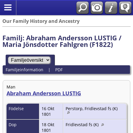
Our Family History and Ancestry
Familj: Abraham Andersson LUSTIG /
Maria Jönsdotter Fahlgren (F1822)
Familjeinformation
|
PDF
Man
Abraham Andersson LUSTIG
Födelse
16 Okt
Perstorp, Fridlevstad fs (K)
1801
Dop
18 Okt
Fridlevstad fs (K)
1801