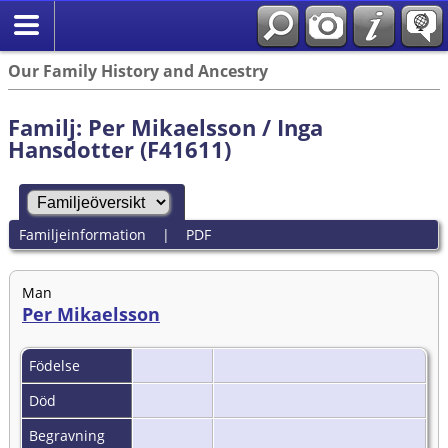
Our Family History and Ancestry
Familj: Per Mikaelsson / Inga
Hansdotter (F41611)
Familjeinformation
|
PDF
Man
Per Mikaelsson
Födelse
Död
Begravning