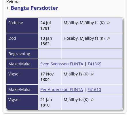
Kvinna
+
Bengta Persdotter
Födelse
24 Jul
Mjällby, Mjällby fs (K)
1781
Död
10 Jan
Hosaby, Mjällby fs (K)
1862
Begravning
Make/Maka
Sven Svensson FLINTA
|
F41365
Vigsel
17 Nov
Mjällby fs (K)
1804
Make/Maka
Per Andersson FLINTA
|
F41610
Vigsel
21 Jan
Mjällby fs (K)
1810