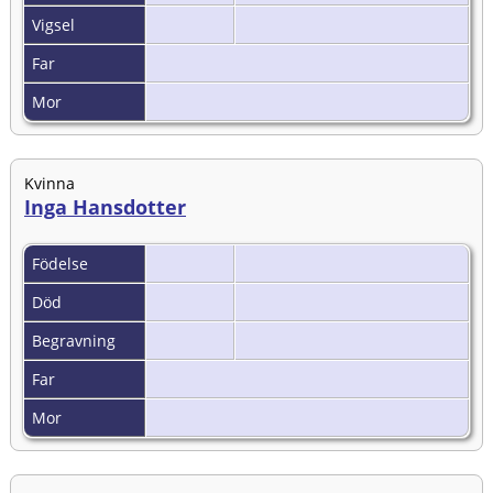
Vigsel
Far
Mor
Kvinna
Inga Hansdotter
Födelse
Död
Begravning
Far
Mor