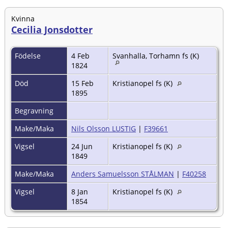
Kvinna
Cecilia Jonsdotter
Födelse
4 Feb
Svanhalla, Torhamn fs (K)
1824
Död
15 Feb
Kristianopel fs (K)
1895
Begravning
Make/Maka
Nils Olsson LUSTIG
|
F39661
Vigsel
24 Jun
Kristianopel fs (K)
1849
Make/Maka
Anders Samuelsson STÅLMAN
|
F40258
Vigsel
8 Jan
Kristianopel fs (K)
1854