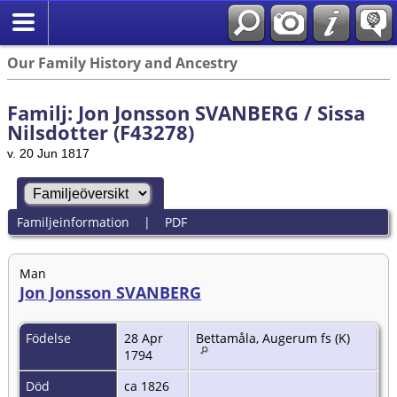
Our Family History and Ancestry
Familj: Jon Jonsson SVANBERG / Sissa
Nilsdotter (F43278)
v. 20 Jun 1817
Familjeinformation
|
PDF
Man
Jon Jonsson SVANBERG
Födelse
28 Apr
Bettamåla, Augerum fs (K)
1794
Död
ca 1826