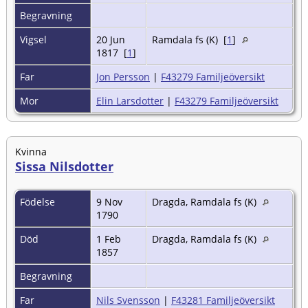
Begravning
Vigsel
20 Jun
Ramdala fs (K) [
1
]
1817 [
1
]
Far
Jon Persson
|
F43279 Familjeöversikt
Mor
Elin Larsdotter
|
F43279 Familjeöversikt
Kvinna
Sissa Nilsdotter
Födelse
9 Nov
Dragda, Ramdala fs (K)
1790
Död
1 Feb
Dragda, Ramdala fs (K)
1857
Begravning
Far
Nils Svensson
|
F43281 Familjeöversikt