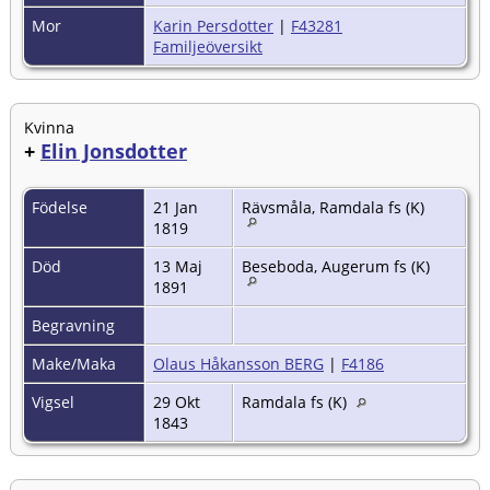
Mor
Karin Persdotter
|
F43281
Familjeöversikt
Kvinna
+
Elin Jonsdotter
Födelse
21 Jan
Rävsmåla, Ramdala fs (K)
1819
Död
13 Maj
Beseboda, Augerum fs (K)
1891
Begravning
Make/Maka
Olaus Håkansson BERG
|
F4186
Vigsel
29 Okt
Ramdala fs (K)
1843