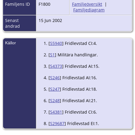
Familjens ID
F1800
Familjeöversikt
|
Familjediagram
Senast
15 Jun 2002
ändrad
Källor
[
S5940
] Fridlevstad CI:4.
[
S1
] Militära handlingar.
[
S4373
] Fridlevstad AI:15.
[
S246
] Fridlevstad AI:16.
[
S247
] Fridlevstad AI:18.
[
S248
] Fridlevstad AI:21.
[
S4381
] Fridlevstad CI:6.
[
S29687
] Fridlevstad EI:1.