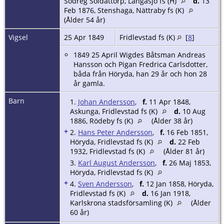
Södreg Soldattorp, Långasjö fs (H)
d.
13
Feb 1876, Stenshaga, Nättraby fs (K)
(Ålder 54 år)
Vigsel
25 Apr 1849
Fridlevstad fs (K)
[
8
]
1849 25 April Wigdes Båtsman Andreas
Hansson och Pigan Fredrica Carlsdotter,
båda från Höryda, han 29 år och hon 28
år gamla.
Barn
1.
Johan Andersson
,
f.
11 Apr 1848,
Askunga, Fridlevstad fs (K)
d.
10 Aug
1886, Rödeby fs (K)
(Ålder 38 år)
+
2.
Hans Peter Andersson
,
f.
16 Feb 1851,
Höryda, Fridlevstad fs (K)
d.
22 Feb
1932, Fridlevstad fs (K)
(Ålder 81 år)
3.
Karl August Andersson
,
f.
26 Maj 1853,
Höryda, Fridlevstad fs (K)
+
4.
Sven Andersson
,
f.
12 Jan 1858, Höryda,
Fridlevstad fs (K)
d.
16 Jan 1918,
Karlskrona stadsförsamling (K)
(Ålder
60 år)