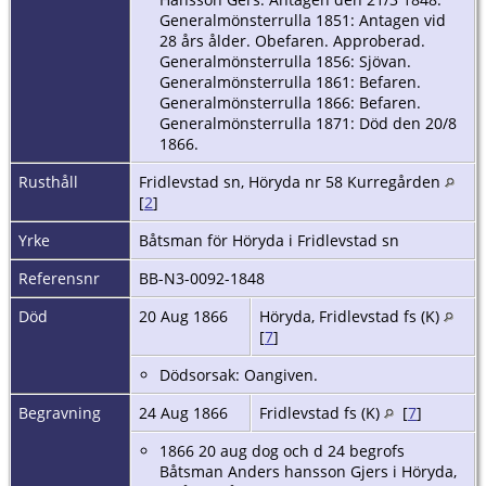
Generalmönsterrulla 1851: Antagen vid
28 års ålder. Obefaren. Approberad.
Generalmönsterrulla 1856: Sjövan.
Generalmönsterrulla 1861: Befaren.
Generalmönsterrulla 1866: Befaren.
Generalmönsterrulla 1871: Död den 20/8
1866.
Rusthåll
Fridlevstad sn, Höryda nr 58 Kurregården
[
2
]
Yrke
Båtsman för Höryda i Fridlevstad sn
Referensnr
BB-N3-0092-1848
Död
20 Aug 1866
Höryda, Fridlevstad fs (K)
[
7
]
Dödsorsak: Oangiven.
Begravning
24 Aug 1866
Fridlevstad fs (K)
[
7
]
1866 20 aug dog och d 24 begrofs
Båtsman Anders hansson Gjers i Höryda,