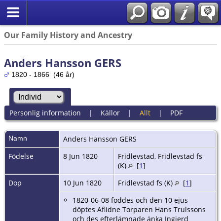
Our Family History and Ancestry
Anders Hansson GERS
1820 - 1866 (46 år)
Personlig information
|
Källor
|
Allt
|
PDF
Namn
Anders
Hansson GERS
Födelse
8 Jun 1820
Fridlevstad, Fridlevstad fs
(K)
[
1
]
Dop
10 Jun 1820
Fridlevstad fs (K)
[
1
]
1820-06-08 föddes och den 10 ejus
döptes Aflidne Torparen Hans Trulssons
och des efterlämnade änka Ingjerd