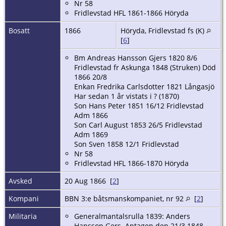
Nr 58
Fridlevstad HFL 1861-1866 Höryda
Bosatt
1866
Höryda, Fridlevstad fs (K)
[
6
]
Bm Andreas Hansson Gjers 1820 8/6
Fridlevstad fr Askunga 1848 (Struken) Död
1866 20/8
Enkan Fredrika Carlsdotter 1821 Långasjö
Har sedan 1 år vistats i ? (1870)
Son Hans Peter 1851 16/12 Fridlevstad
Adm 1866
Son Carl August 1853 26/5 Fridlevstad
Adm 1869
Son Sven 1858 12/1 Fridlevstad
Nr 58
Fridlevstad HFL 1866-1870 Höryda
Avsked
20 Aug 1866 [
2
]
Kompani
BBN 3:e båtsmanskompaniet, nr 92
[
2
]
Militaria
Generalmantalsrulla 1839: Anders
Hansson Gers. Antagen den 21/3 1848.