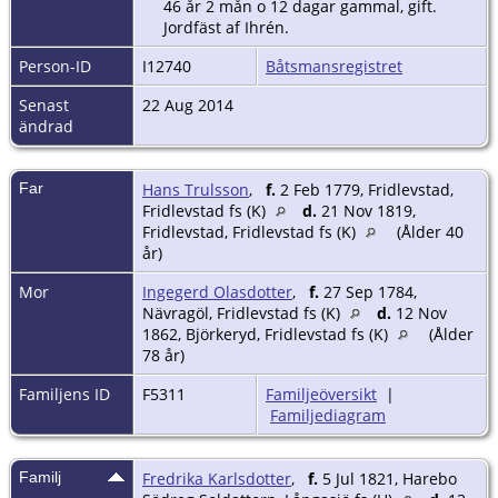
46 år 2 mån o 12 dagar gammal, gift.
Jordfäst af Ihrén.
Person-ID
I12740
Båtsmansregistret
Senast
22 Aug 2014
ändrad
Far
Hans Trulsson
,
f.
2 Feb 1779, Fridlevstad,
Fridlevstad fs (K)
d.
21 Nov 1819,
Fridlevstad, Fridlevstad fs (K)
(Ålder 40
år)
Mor
Ingegerd Olasdotter
,
f.
27 Sep 1784,
Nävragöl, Fridlevstad fs (K)
d.
12 Nov
1862, Björkeryd, Fridlevstad fs (K)
(Ålder
78 år)
Familjens ID
F5311
Familjeöversikt
|
Familjediagram
Familj
Fredrika Karlsdotter
,
f.
5 Jul 1821, Harebo