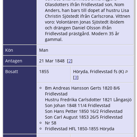
Olasdotters ifrån Fridlevstad son, Nom
Anders, han bars till dopet af hustru Lisa
Christin Sjöstedt ifrån Carlscrona. Vittnen
voro: Volontären Jonas Sjöstedt ibidem
och drängen Daniel Olsson ifrån
Fridlevstad prästgård. Modern 35 år
gammal.
Kön
Man
Antagen
21 Mar 1848 [
2
]
Bosatt
1855
Höryda, Fridlevstad fs (K)
[
3
]
Bm Andreas Hansson Gerts 1820 8/6
Fridlevstad
Hustru Fredrika Carlsdotter 1821 Långasjö
Son Johan 1848 11/4 Fridlevstad
Son Hans Petter 1850 16/2 Fridlevstad
Son Carl August 1853 26/5 Fridlevstad
Nr 58
Fridlevstad HFL 1850-1855 Höryda