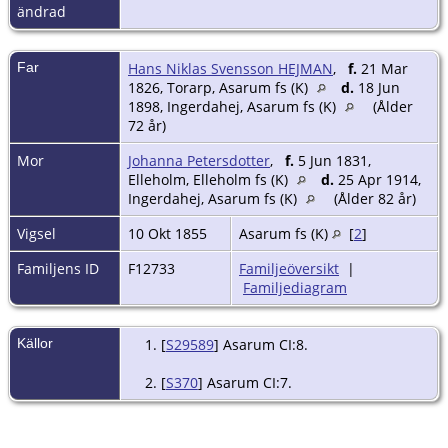
ändrad
Far
Hans Niklas Svensson HEJMAN
,
f.
21 Mar
1826, Torarp, Asarum fs (K)
d.
18 Jun
1898, Ingerdahej, Asarum fs (K)
(Ålder
72 år)
Mor
Johanna Petersdotter
,
f.
5 Jun 1831,
Elleholm, Elleholm fs (K)
d.
25 Apr 1914,
Ingerdahej, Asarum fs (K)
(Ålder 82 år)
Vigsel
10 Okt 1855
Asarum fs (K)
[
2
]
Familjens ID
F12733
Familjeöversikt
|
Familjediagram
Källor
[
S29589
] Asarum CI:8.
[
S370
] Asarum CI:7.