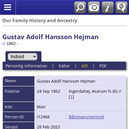
Our Family History and Ancestry
Gustav Adolf Hansson Hejman
1862 -
Personlig information
|
Källor
|
Allt
|
PDF
Namn
Gustav Adolf
Hansson Hejman
Födelse
24 Sep 1862
Ingerdahej, Asarum fs (K)
[
1
]
Kön
Man
Person-ID
I12968
Båtsmansregistret
Senast
28 Feb 2023