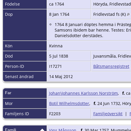
Födelse
ca 1764
Höryda, Fridlevstad
Dop
8 Jan 1764
Fridlevstad fs (K)
1764 8 Januari döptes hemma i Präste
Samsons ibidem bar henne. Testes: Eri
Danielsdotter derstädes.
Kön
Kvinna
Död
5 Jul 1838
Juvansmåla, Fridlev
Person-ID
I17271
Båtsmansregistret
Senast ändrad
14 Maj 2012
Far
Johan\Johannes Karlsson Norström
,
f.
ca
Mor
Botil Wilhelmsdotter
,
f.
24 Jun 1732, Höry
Familjens ID
F2203
Familjeöversikt
|
Familj
Jöns Månsson
,
f.
30 Mar 1757, Mummelyck