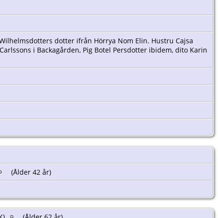
lhelmsdotters dotter ifrån Hörrya Nom Elin. Hustru Cajsa
rlssons i Backagården, Pig Botel Persdotter ibidem, dito Karin
(Ålder 42 år)
(K)
(Ålder 62 år)