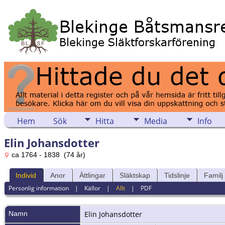
Hem
Sök
Hitta
Media
Info
Elin Johansdotter
ca 1764 - 1838 (74 år)
Individ
Anor
Ättlingar
Släktskap
Tidslinje
Familj
Personlig information
|
Källor
|
Allt
|
PDF
Namn
Elin
Johansdotter