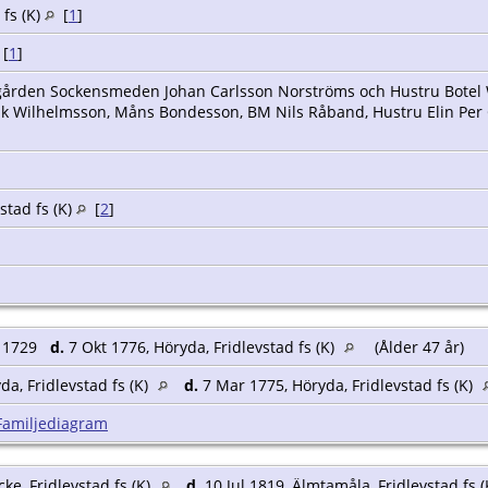
 fs (K)
[
1
]
[
1
]
gården Sockensmeden Johan Carlsson Norströms och Hustru Botel Wi
k Wilhelmsson, Måns Bondesson, BM Nils Råband, Hustru Elin Per Ca
stad fs (K)
[
2
]
 1729
d.
7 Okt 1776, Höryda, Fridlevstad fs (K)
(Ålder 47 år)
da, Fridlevstad fs (K)
d.
7 Mar 1775, Höryda, Fridlevstad fs (K)
Familjediagram
e, Fridlevstad fs (K)
d.
10 Jul 1819, Älmtamåla, Fridlevstad fs 