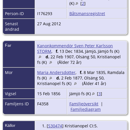
(K)
[
2
]
Person-ID
I176293
Båtsmansregistret
Senast
27 Aug 2012
ändrad
Far
Kanonkommendör Sven Peter Karlsson
STORM
,
f.
13 Dec 1834, Jämjö, Jämjö fs (K)
d.
22 Feb 1907, Olsäng 50, Kristianopel
fs (K)
(Ålder 72 år)
Mor
Maria Andersdotter
,
f.
8 Mar 1835, Ramdala
fs (K)
d.
2 Feb 1877, Olsäng 50,
Kristianopel fs (K)
(Ålder 41 år)
Vigsel
15 Feb 1856
Jämjö fs (K)
[
3
]
Familjens ID
F4358
Familjeöversikt
|
Familjediagram
Källor
[
S30474
] Kristianopel CI:5.