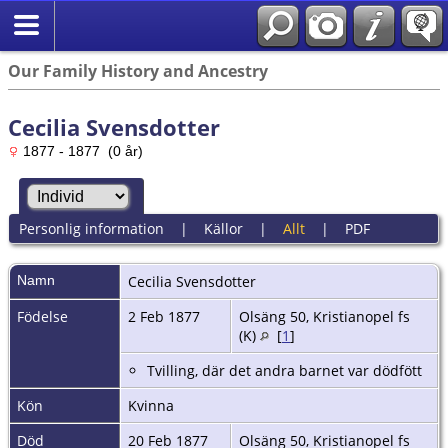
Our Family History and Ancestry
Cecilia Svensdotter
1877 - 1877 (0 år)
Personlig information
|
Källor
|
Allt
|
PDF
Namn
Cecilia
Svensdotter
Födelse
2 Feb 1877
Olsäng 50, Kristianopel fs
(K)
[
1
]
Tvilling, där det andra barnet var dödfött
Kön
Kvinna
Död
20 Feb 1877
Olsäng 50, Kristianopel fs