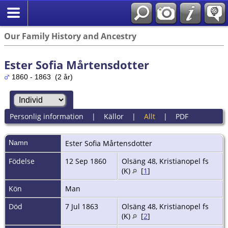
Our Family History and Ancestry
Ester Sofia Mårtensdotter
1860 - 1863 (2 år)
Personlig information
|
Källor
|
Allt
|
PDF
Namn
Ester Sofia
Mårtensdotter
Födelse
12 Sep 1860
Olsäng 48, Kristianopel fs
(K)
[
1
]
Kön
Man
Död
7 Jul 1863
Olsäng 48, Kristianopel fs
(K)
[
2
]