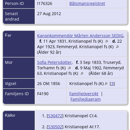
Person-ID
I176326
Båtsmansregistret
Senast
27 Aug 2012
ändrad
Far
Kanonkommendör Mårten Andersson SEDIG
,
f.
11 Apr 1831, Kristianopel fs (K)
d.
22
Apr 1923, Femmeryd, Kristianopel fs (K)
(Ålder 92 år)
Mor
Sofia Petersdotter
,
f.
3 Sep 1833, Truseryd,
Torhamn fs (K)
d.
9 Maj 1902, Femmeryd
63, Kristianopel fs (K)
(Ålder 68 år)
Vigsel
26 Okt 1856
Kristianopel fs (K)
[
3
]
Familjens ID
F4190
Familjeöversikt
|
Familjediagram
Källor
[
S30472
] Kristianopel CI:4.
[
S30502
] Kristianopel AI:17.