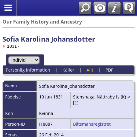
Our Family History and Ancestry
Sofia Karolina Johansdotter
1831 -
Personlig information
|
Källor
|
Allt
|
PDF
Namn
Sofia Karolina
Johansdotter
Födelse
10 Jun 1831
Stenshaga, Nättraby fs (K)
[
1
]
Kön
Kvinna
Person-ID
I18087
Båtsmansregistret
Senast
26 Feb 2014