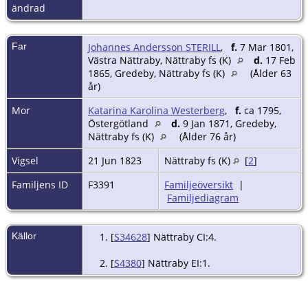
ändrad
Far
Johannes Andersson STERILL
,
f.
7 Mar 1801,
Västra Nättraby, Nättraby fs (K)
d.
17 Feb
1865, Gredeby, Nättraby fs (K)
(Ålder 63
år)
Mor
Katarina Karolina Westerberg
,
f.
ca 1795,
Östergötland
d.
9 Jan 1871, Gredeby,
Nättraby fs (K)
(Ålder 76 år)
Vigsel
21 Jun 1823
Nättraby fs (K)
[
2
]
Familjens ID
F3391
Familjeöversikt
|
Familjediagram
Källor
[
S34628
] Nättraby CI:4.
[
S4380
] Nättraby EI:1.