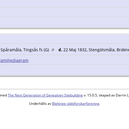
 Spåramåla, Tingsås fs (G)
d.
22 Maj 1832, Stengölsmåla, Bräkne
Familjediagram
d med
The Next Generation of Genealogy Sitebuilding
v. 15.0.5, skapad av Darrin
Underhålls av
Blekinge släktforskarförening
.