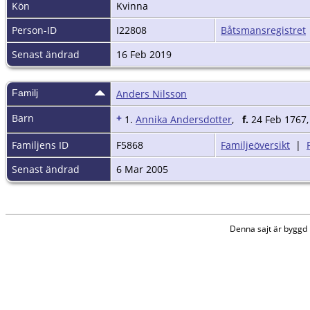
Kön
Kvinna
Person-ID
I22808
Båtsmansregistret
Senast ändrad
16 Feb 2019
Familj
Anders Nilsson
Barn
+
1.
Annika Andersdotter
,
f.
24 Feb 1767,
Familjens ID
F5868
Familjeöversikt
|
Senast ändrad
6 Mar 2005
Denna sajt är bygg