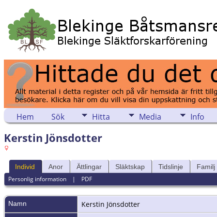
Hem
Sök
Hitta
Media
Info
Kerstin Jönsdotter
Individ
Anor
Ättlingar
Släktskap
Tidslinje
Familj
Personlig information
|
PDF
Namn
Kerstin
Jönsdotter