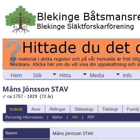
Hem
Sök
Hitta
Media
Info
Måns Jönsson STAV
ca 1757 - 1829 (72 år)
Individ
Anor
Ättlingar
Släktskap
Tidslinje
Familj
Personlig information
|
Källor
|
Allt
|
PDF
Namn
Måns
Jönsson STAV