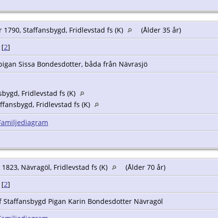
 1790, Staffansbygd, Fridlevstad fs (K)
(Ålder 35 år)
[
2
]
gan Sissa Bondesdotter, båda från Nävrasjö
bygd, Fridlevstad fs (K)
ffansbygd, Fridlevstad fs (K)
Familjediagram
 1823, Nävragöl, Fridlevstad fs (K)
(Ålder 70 år)
[
2
]
 Staffansbygd Pigan Karin Bondesdotter Nävragöl