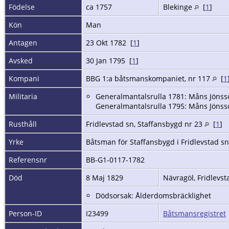
Födelse
ca 1757
Blekinge
[
1
]
Kön
Man
Antagen
23 Okt 1782 [
1
]
Avsked
30 Jan 1795 [
1
]
Kompani
BBG 1:a båtsmanskompaniet, nr 117
[
1
Militaria
Generalmantalsrulla 1781: Måns Jönsson
Generalmantalsrulla 1795: Måns Jönsso
Rusthåll
Fridlevstad sn, Staffansbygd nr 23
[
1
]
Yrke
Båtsman för Staffansbygd i Fridlevstad s
Referensnr
BB-G1-0117-1782
Död
8 Maj 1829
Nävragöl, Fridlevst
Dödsorsak: Ålderdomsbräcklighet
Person-ID
I23499
Båtsmansregistret