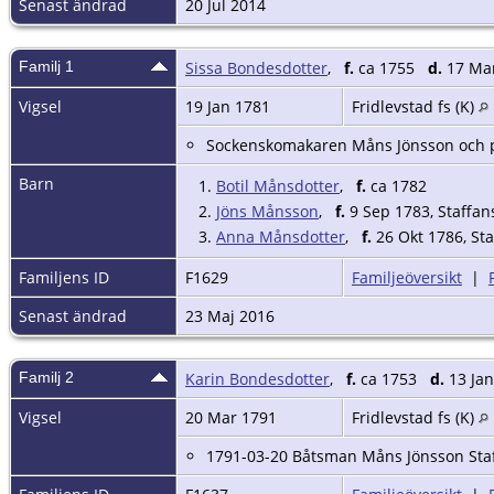
Senast ändrad
20 Jul 2014
Familj 1
Sissa Bondesdotter
,
f.
ca 1755
d.
17 Mar
Vigsel
19 Jan 1781
Fridlevstad fs (K)
Sockenskomakaren Måns Jönsson och pi
Barn
1.
Botil Månsdotter
,
f.
ca 1782
2.
Jöns Månsson
,
f.
9 Sep 1783, Staffans
3.
Anna Månsdotter
,
f.
26 Okt 1786, Sta
Familjens ID
F1629
Familjeöversikt
|
Senast ändrad
23 Maj 2016
Familj 2
Karin Bondesdotter
,
f.
ca 1753
d.
13 Jan
Vigsel
20 Mar 1791
Fridlevstad fs (K)
1791-03-20 Båtsman Måns Jönsson Staf