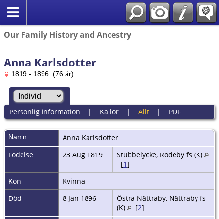
Our Family History and Ancestry
Anna Karlsdotter
1819 - 1896 (76 år)
Personlig information
|
Källor
|
Allt
|
PDF
Namn
Anna
Karlsdotter
Födelse
23 Aug 1819
Stubbelycke, Rödeby fs (K)
[
1
]
Kön
Kvinna
Död
8 Jan 1896
Östra Nättraby, Nättraby fs
(K)
[
2
]