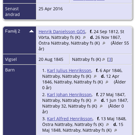
Senast
25 Apr 2016
ändrad
Familj 2
Henrik Danielsson GÖS
,
f.
24 Sep 1812, St
Vörta, Nättraby fs (K)
d.
26 Nov 1867,
Östra Nättraby, Nättraby fs (K)
(Ålder 55
år)
Vigsel
20 Aug 1845
Nättraby fs (K)
[
3
]
Barn
1.
Karl Julius Henriksson
,
f.
6 Apr 1846,
Nättraby, Nättraby fs (K)
d.
12 Apr
1846, Nättraby, Nättraby fs (K)
(Ålder
0 år)
2.
Karl Johan Henriksson
,
f.
27 Maj 1847,
Nättraby, Nättraby fs (K)
d.
1 Jun 1847,
Nättraby 32, Nättraby fs (K)
(Ålder 0
år)
3.
Karl Alfred Henriksson
,
f.
13 Maj 1848,
Östra Nättraby, Nättraby fs (K)
d.
15
Maj 1848, Nättraby, Nättraby fs (K)