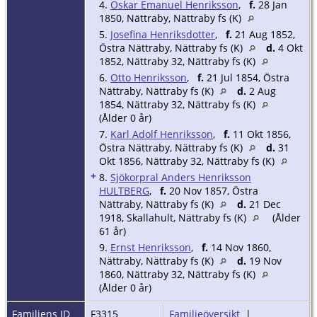
4.
Oskar Emanuel Henriksson
,
f.
28 Jan
1850, Nättraby, Nättraby fs (K)
5.
Josefina Henriksdotter
,
f.
21 Aug 1852,
Östra Nättraby, Nättraby fs (K)
d.
4 Okt
1852, Nättraby 32, Nättraby fs (K)
6.
Otto Henriksson
,
f.
21 Jul 1854, Östra
Nättraby, Nättraby fs (K)
d.
2 Aug
1854, Nättraby 32, Nättraby fs (K)
(Ålder 0 år)
7.
Karl Adolf Henriksson
,
f.
11 Okt 1856,
Östra Nättraby, Nättraby fs (K)
d.
31
Okt 1856, Nättraby 32, Nättraby fs (K)
+
8.
Sjökorpral Anders Henriksson
HULTBERG
,
f.
20 Nov 1857, Östra
Nättraby, Nättraby fs (K)
d.
21 Dec
1918, Skallahult, Nättraby fs (K)
(Ålder
61 år)
9.
Ernst Henriksson
,
f.
14 Nov 1860,
Nättraby, Nättraby fs (K)
d.
19 Nov
1860, Nättraby 32, Nättraby fs (K)
(Ålder 0 år)
Familjens ID
F3315
Familjeöversikt
|