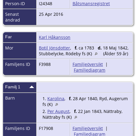
Person-ID
I24348
Båtsmansregistret
Senast
25 Apr 2016
ändrad
Far
Karl Håkansson
Mor
Botil Jönsdotter
,
f.
ca 1783
d.
18 Maj 1842,
Stubbelycke, Rödeby fs (K)
(Ålder 59 år)
Familjens ID
F3988
Familjeöversikt
|
Familjediagram
Familj 1
Barn
1.
Karolina
,
f.
28 Apr 1840, Ryd, Augerum
fs (K)
2.
Per August
,
f.
22 Jan 1843, Nättraby,
Nättraby fs (K)
Familjens ID
F17908
Familjeöversikt
|
Familjediagram