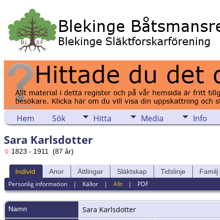
Hem
Sök
Hitta
Media
Info
Sara Karlsdotter
1823 - 1911 (87 år)
Individ
Anor
Ättlingar
Släktskap
Tidslinje
Familj
Personlig information
|
Källor
|
Allt
|
PDF
Namn
Sara
Karlsdotter