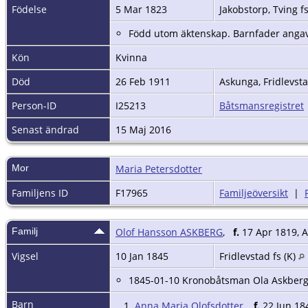
Födelse
5 Mar 1823
Jakobstorp, Tving f
Född utom äktenskap. Barnfader angavs
Kön
Kvinna
Död
26 Feb 1911
Askunga, Fridlevsta
Person-ID
I25213
Båtsmansregistret
Senast ändrad
15 Maj 2016
Mor
Maria Petersdotter
Familjens ID
F17965
Familjeöversikt
|
Familj
Olof Hansson ASKBERG
,
f.
17 Apr 1819, Al
Vigsel
10 Jan 1845
Fridlevstad fs (K)
1845-01-10 Kronobåtsman Ola Askberg 
Barn
1.
Anna Maria Olofsdotter
,
f.
22 Jun 184