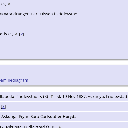
s (K)
[
1
]
 vara drängen Carl Olsson i Fridlevstad.
d fs (K)
[
2
]
Familjediagram
laboda, Fridlevstad fs (K)
d.
19 Nov 1887, Askunga, Fridlevstad 
[
3
]
Askunga Pigan Sara Carlsdotter Höryda
7, Askunga, Fridlevstad fs (K)