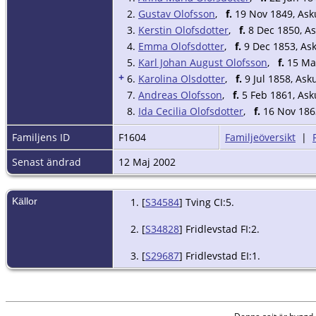
2.
Gustav Olofsson
,
f.
19 Nov 1849, Asku
3.
Kerstin Olofsdotter
,
f.
8 Dec 1850, As
4.
Emma Olofsdotter
,
f.
9 Dec 1853, Ask
5.
Karl Johan August Olofsson
,
f.
15 Mar
+
6.
Karolina Olsdotter
,
f.
9 Jul 1858, Asku
7.
Andreas Olofsson
,
f.
5 Feb 1861, Asku
8.
Ida Cecilia Olofsdotter
,
f.
16 Nov 1863
Familjens ID
F1604
Familjeöversikt
|
Senast ändrad
12 Maj 2002
Källor
[
S34584
] Tving CI:5.
[
S34828
] Fridlevstad FI:2.
[
S29687
] Fridlevstad EI:1.