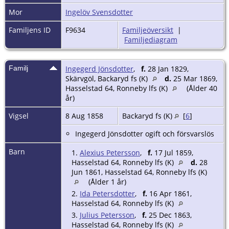
Mor
Ingelöv Svensdotter
Familjens ID
F9634
Familjeöversikt
|
Familjediagram
Familj
Ingegerd Jönsdotter
,
f.
28 Jan 1829,
Skärvgöl, Backaryd fs (K)
d.
25 Mar 1869,
Hasselstad 64, Ronneby lfs (K)
(Ålder 40
år)
Vigsel
8 Aug 1858
Backaryd fs (K)
[
6
]
Ingegerd Jönsdotter ogift och försvarslös
Barn
1.
Alexius Petersson
,
f.
17 Jul 1859,
Hasselstad 64, Ronneby lfs (K)
d.
28
Jun 1861, Hasselstad 64, Ronneby lfs (K)
(Ålder 1 år)
2.
Ida Petersdotter
,
f.
16 Apr 1861,
Hasselstad 64, Ronneby lfs (K)
3.
Julius Petersson
,
f.
25 Dec 1863,
Hasselstad 64, Ronneby lfs (K)