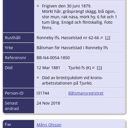
Frigiven den 30 juni 1879.
Mörkt hår, gråsprängt skägg, blå ögon,
stor mun, rak näsa, mörk hy, 6 fot och 1
tum lång. Enögd och flintskallig. Foto
finns.
Rusthåll
Ronneby lfs, Hasselstad nr 62-66
[
2
]
Yrke
Båtsman för Hasselstad i Ronneby lfs
Referensnr
BB-N4-0054-1850
Död
12 Mar 1881
Tjurkö fs (K)
[
5
]
Död av bröstsjukdom vid krono-
arbetsstationen på Tjurkö.
Person-ID
I31744
Båtsmansregistret
Senast
24 Nov 2018
ändrad
Far
Måns Olsson