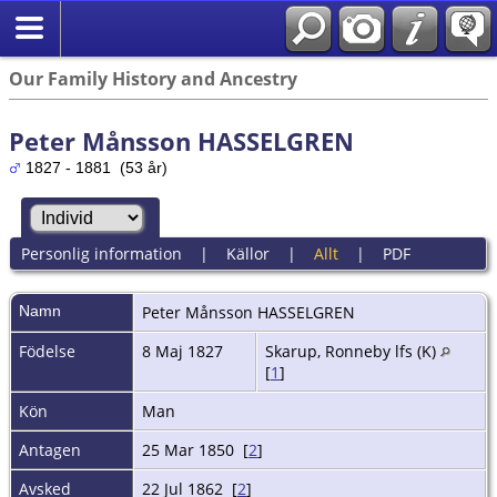
Our Family History and Ancestry
Peter Månsson HASSELGREN
1827 - 1881 (53 år)
Personlig information
|
Källor
|
Allt
|
PDF
Namn
Peter
Månsson HASSELGREN
Födelse
8 Maj 1827
Skarup, Ronneby lfs (K)
[
1
]
Kön
Man
Antagen
25 Mar 1850 [
2
]
Avsked
22 Jul 1862 [
2
]