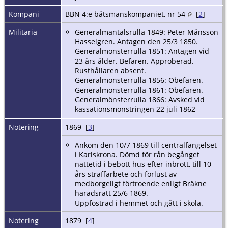
Kompani
BBN 4:e båtsmanskompaniet, nr 54
[
2
]
Militaria
Generalmantalsrulla 1849: Peter Månsson
Hasselgren. Antagen den 25/3 1850.
Generalmönsterrulla 1851: Antagen vid
23 års ålder. Befaren. Approberad.
Rusthållaren absent.
Generalmönsterrulla 1856: Obefaren.
Generalmönsterrulla 1861: Obefaren.
Generalmönsterrulla 1866: Avsked vid
kassationsmönstringen 22 juli 1862
Notering
1869 [
3
]
Ankom den 10/7 1869 till centralfängelset
i Karlskrona. Dömd för rån begånget
nattetid i bebott hus efter inbrott, till 10
års straffarbete och förlust av
medborgeligt förtroende enligt Bräkne
häradsrätt 25/6 1869.
Uppfostrad i hemmet och gått i skola.
Notering
1879 [
4
]