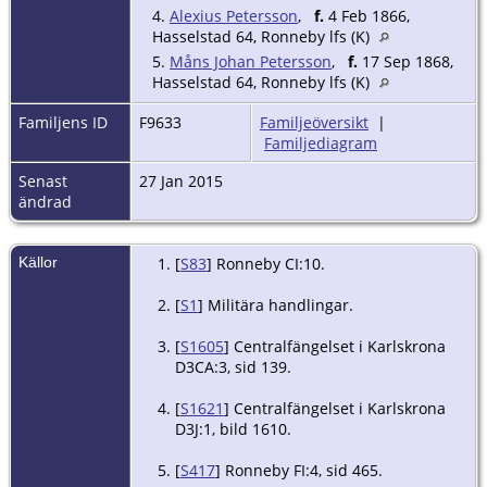
4.
Alexius Petersson
,
f.
4 Feb 1866,
Hasselstad 64, Ronneby lfs (K)
5.
Måns Johan Petersson
,
f.
17 Sep 1868,
Hasselstad 64, Ronneby lfs (K)
Familjens ID
F9633
Familjeöversikt
|
Familjediagram
Senast
27 Jan 2015
ändrad
Källor
[
S83
] Ronneby CI:10.
[
S1
] Militära handlingar.
[
S1605
] Centralfängelset i Karlskrona
D3CA:3, sid 139.
[
S1621
] Centralfängelset i Karlskrona
D3J:1, bild 1610.
[
S417
] Ronneby FI:4, sid 465.