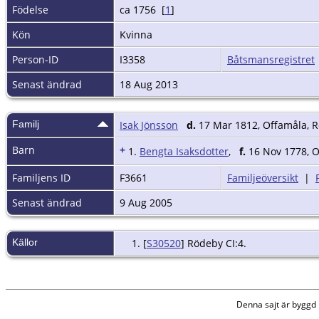
Födelse
ca 1756 [
1
]
Kön
Kvinna
Person-ID
I3358
Båtsmansregistret
Senast ändrad
18 Aug 2013
Familj
Isak Jönsson
d.
17 Mar 1812, Offamåla, R
Barn
+
1.
Bengta Isaksdotter
,
f.
16 Nov 1778, O
Familjens ID
F3661
Familjeöversikt
|
Senast ändrad
9 Aug 2005
Källor
[
S30520
] Rödeby CI:4.
Denna sajt är bygg