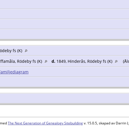
ödeby fs (K)
ffamåla, Rödeby fs (K)
d.
1849, Hinderås, Rödeby fs (K)
(Ål
Familjediagram
d med
The Next Generation of Genealogy Sitebuilding
v. 15.0.5, skapad av Darrin