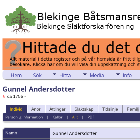
Hem
Sök
Hitta
Media
Info
Gunnel Andersdotter
ca 1756 -
Individ
Anor
Ättlingar
Släktskap
Tidslinje
Familj
Personlig information
|
Källor
|
Allt
|
PDF
Namn
Gunnel
Andersdotter