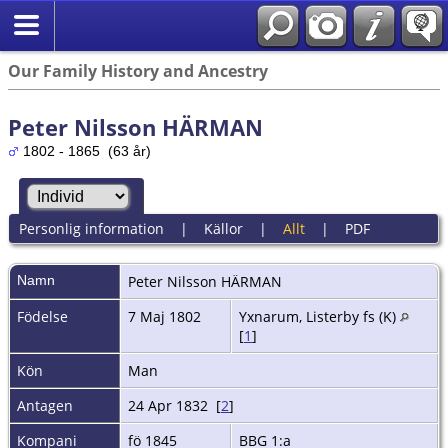
Our Family History and Ancestry
Peter Nilsson HÄRMAN
1802 - 1865 (63 år)
Personlig information
|
Källor
|
Allt
|
PDF
Namn
Peter
Nilsson HÄRMAN
Födelse
7 Maj 1802
Yxnarum, Listerby fs (K)
[
1
]
Kön
Man
Antagen
24 Apr 1832 [
2
]
Kompani
fö 1845
BBG 1:a