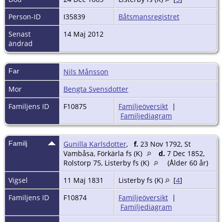
Person-ID
I35839
Båtsmansregistret
Senast
14 Maj 2012
ändrad
Far
Nils Månsson
Mor
Bengta Svensdotter
Familjens ID
F10875
Familjeöversikt
|
Familjediagram
Familj
Gunilla Karlsdotter
,
f.
23 Nov 1792, St
Vambåsa, Förkärla fs (K)
d.
7 Dec 1852,
Rolstorp 75, Listerby fs (K)
(Ålder 60 år)
Vigsel
11 Maj 1831
Listerby fs (K)
[
4
]
Familjens ID
F10874
Familjeöversikt
|
Familjediagram