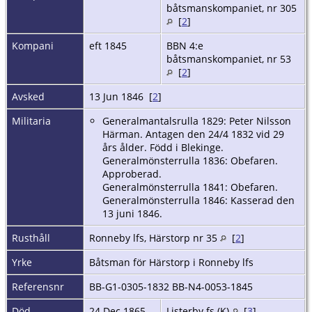
båtsmanskompaniet, nr 305
[
2
]
Kompani
eft 1845
BBN 4:e
båtsmanskompaniet, nr 53
[
2
]
Avsked
13 Jun 1846 [
2
]
Militaria
Generalmantalsrulla 1829: Peter Nilsson
Härman. Antagen den 24/4 1832 vid 29
års ålder. Född i Blekinge.
Generalmönsterrulla 1836: Obefaren.
Approberad.
Generalmönsterrulla 1841: Obefaren.
Generalmönsterrulla 1846: Kasserad den
13 juni 1846.
Rusthåll
Ronneby lfs, Härstorp nr 35
[
2
]
Yrke
Båtsman för Härstorp i Ronneby lfs
Referensnr
BB-G1-0305-1832 BB-N4-0053-1845
Död
24 Dec 1865
Listerby fs (K)
[
3
]