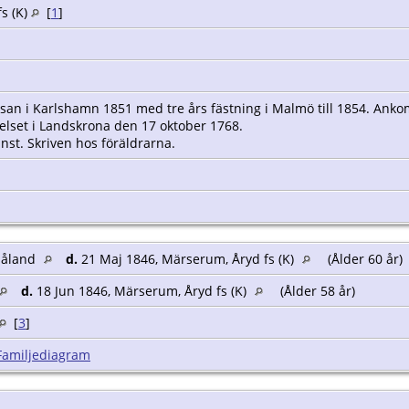
fs (K)
[
1
]
resan i Karlshamn 1851 med tre års fästning i Malmö till 1854. Ankom 
fängelset i Landskrona den 17 oktober 1768.
jänst. Skriven hos föräldrarna.
måland
d.
21 Maj 1846, Märserum, Åryd fs (K)
(Ålder 60 år)
d.
18 Jun 1846, Märserum, Åryd fs (K)
(Ålder 58 år)
[
3
]
Familjediagram