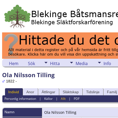
Hem
Sök
Hitta
Media
Info
Ola Nilsson Tilling
1822 -
Individ
Anor
Ättlingar
Släktskap
Tidslinje
Familj
Personlig information
|
Källor
|
Allt
|
PDF
Namn
Ola
Nilsson Tilling