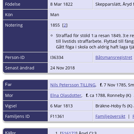
Födelse
8 Mar 1822
Skepparslätt, Åryd 
Kön
Man
Notering
1855 [
2
]
Straffad för stöld 1:a resan 1849, 3:e 
till livstids straffarbete. Flyttad till 
Gått föga i skola och aldrig haft laga t
Person-ID
I36334
Båtsmansregistret
Senast ändrad
24 Nov 2018
Far
Nils Petersson TILLING
,
f.
7 Nov 1785, S
Mor
Elna Olasdotter
,
f.
ca 1788, Ronneby (K)
Vigsel
6 Mar 1813
Bräkne-Hoby fs (K)
Familjens ID
F11361
Familjeöversikt
|
Källor
[
S16172
] Åryd CI:3.