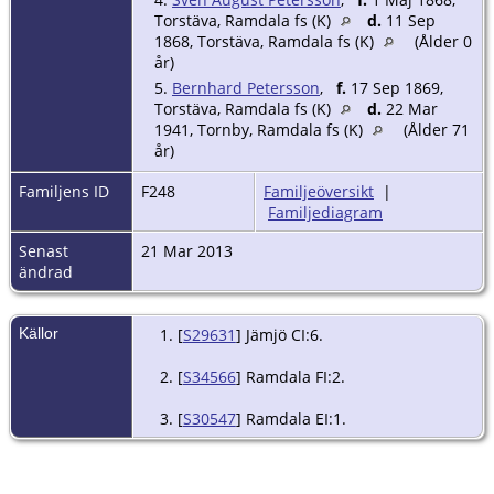
Torstäva, Ramdala fs (K)
d.
11 Sep
1868, Torstäva, Ramdala fs (K)
(Ålder 0
år)
5.
Bernhard Petersson
,
f.
17 Sep 1869,
Torstäva, Ramdala fs (K)
d.
22 Mar
1941, Tornby, Ramdala fs (K)
(Ålder 71
år)
Familjens ID
F248
Familjeöversikt
|
Familjediagram
Senast
21 Mar 2013
ändrad
Källor
[
S29631
] Jämjö CI:6.
[
S34566
] Ramdala FI:2.
[
S30547
] Ramdala EI:1.