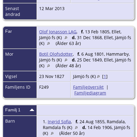
Senast
12 Mar 2013
ändrad
Far
Olof Jonasson LAG
,
f.
13 Feb 1805, Ellet,
Jämjö fs (K)
d.
31 Dec 1868, Ellet, Jämjö fs
(K)
(Ålder 63 år)
Mor
Botil Olofsdotter
,
f.
6 Aug 1801, Hammarby,
Jämjö fs (K)
d.
25 Dec 1849, Ellet, Jämjö fs
(K)
(Ålder 48 år)
Vigsel
23 Nov 1827
Jämjö fs (K)
[
1
]
Familjens ID
F249
Familjeöversikt
|
Familjediagram
Familj 1
Barn
1.
Ingrid Sofia
,
f.
24 Aug 1855, Ramdala,
Ramdala fs (K)
d.
14 Feb 1906, Jämjö fs
(K)
(Ålder 50 år)