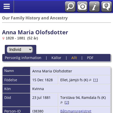
Our Family History and Ancestry
Anna Maria Olofsdotter
1828 - 1881 (52 år)
Personlig information
|
Källor
|
Allt
|
PDF
Namn
Anna Maria
Olofsdotter
Födelse
15 Dec 1828
Ellet, Jämjö fs (K)
[
1
]
Kön
Kvinna
Död
23 Jul 1881
Torstäva 94, Ramdala fs (K)
[
2
]
Person-ID
I38380
Båtsmansregistret