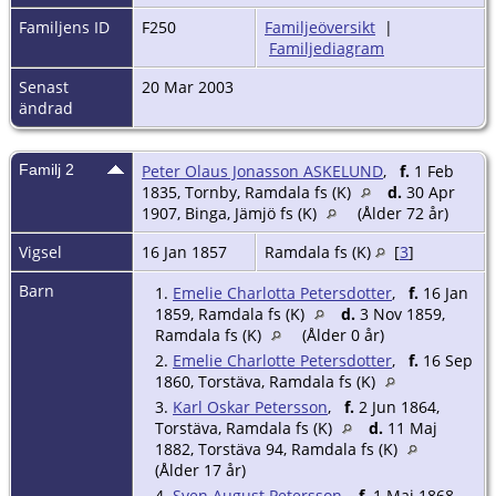
Familjens ID
F250
Familjeöversikt
|
Familjediagram
Senast
20 Mar 2003
ändrad
Familj 2
Peter Olaus Jonasson ASKELUND
,
f.
1 Feb
1835, Tornby, Ramdala fs (K)
d.
30 Apr
1907, Binga, Jämjö fs (K)
(Ålder 72 år)
Vigsel
16 Jan 1857
Ramdala fs (K)
[
3
]
Barn
1.
Emelie Charlotta Petersdotter
,
f.
16 Jan
1859, Ramdala fs (K)
d.
3 Nov 1859,
Ramdala fs (K)
(Ålder 0 år)
2.
Emelie Charlotte Petersdotter
,
f.
16 Sep
1860, Torstäva, Ramdala fs (K)
3.
Karl Oskar Petersson
,
f.
2 Jun 1864,
Torstäva, Ramdala fs (K)
d.
11 Maj
1882, Torstäva 94, Ramdala fs (K)
(Ålder 17 år)
4.
Sven August Petersson
,
f.
1 Maj 1868,