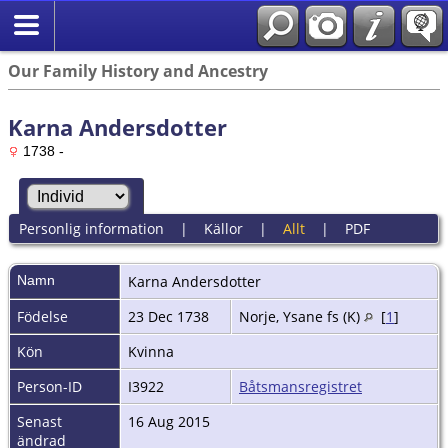
Our Family History and Ancestry
Karna Andersdotter
1738 -
Personlig information
|
Källor
|
Allt
|
PDF
Namn
Karna
Andersdotter
Födelse
23 Dec 1738
Norje, Ysane fs (K)
[
1
]
Kön
Kvinna
Person-ID
I3922
Båtsmansregistret
Senast
16 Aug 2015
ändrad