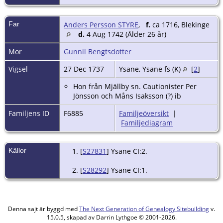
Far
Anders Persson STYRE
,
f.
ca 1716, Blekinge
d.
4 Aug 1742 (Ålder 26 år)
Mor
Gunnil Bengtsdotter
Vigsel
27 Dec 1737
Ysane, Ysane fs (K)
[
2
]
Hon från Mjällby sn. Cautionister Per
Jönsson och Måns Isaksson (?) ib
Familjens ID
F6885
Familjeöversikt
|
Familjediagram
Källor
[
S27831
] Ysane CI:2.
[
S28292
] Ysane CI:1.
Denna sajt är byggd med
The Next Generation of Genealogy Sitebuilding
v.
15.0.5, skapad av Darrin Lythgoe © 2001-2026.