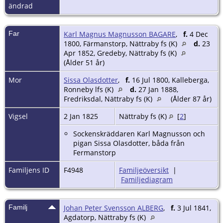
ändrad
Far
Karl Magnus Magnusson BAGARE
,
f.
4 Dec
1800, Färmanstorp, Nättraby fs (K)
d.
23
Apr 1852, Gredeby, Nättraby fs (K)
(Ålder 51 år)
Mor
Sissa Olasdotter
,
f.
16 Jul 1800, Kalleberga,
Ronneby lfs (K)
d.
27 Jan 1888,
Fredriksdal, Nättraby fs (K)
(Ålder 87 år)
Vigsel
2 Jan 1825
Nättraby fs (K)
[
2
]
Sockenskräddaren Karl Magnusson och
pigan Sissa Olasdotter, båda från
Fermanstorp
Familjens ID
F4948
Familjeöversikt
|
Familjediagram
Familj
Johan Peter Svensson ALBERG
,
f.
3 Jul 1841,
Agdatorp, Nättraby fs (K)