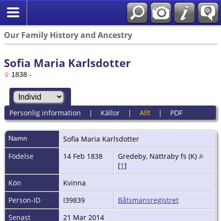
Our Family History and Ancestry
Sofia Maria Karlsdotter
1838 -
Personlig information
|
Källor
|
Allt
|
PDF
Namn
Sofia Maria
Karlsdotter
Födelse
14 Feb 1838
Gredeby, Nättraby fs (K)
[
1
]
Kön
Kvinna
Person-ID
I39839
Båtsmansregistret
Senast
21 Mar 2014