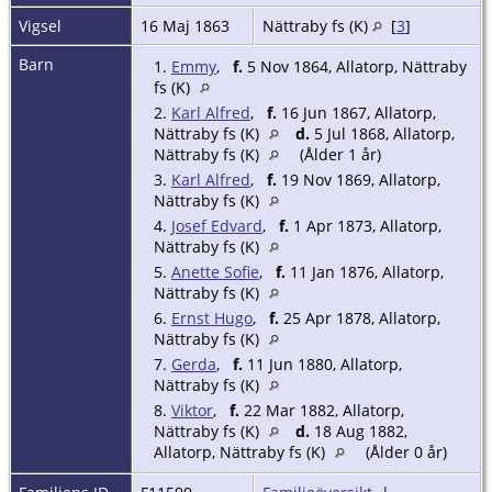
Vigsel
16 Maj 1863
Nättraby fs (K)
[
3
]
Barn
1.
Emmy
,
f.
5 Nov 1864, Allatorp, Nättraby
fs (K)
2.
Karl Alfred
,
f.
16 Jun 1867, Allatorp,
Nättraby fs (K)
d.
5 Jul 1868, Allatorp,
Nättraby fs (K)
(Ålder 1 år)
3.
Karl Alfred
,
f.
19 Nov 1869, Allatorp,
Nättraby fs (K)
4.
Josef Edvard
,
f.
1 Apr 1873, Allatorp,
Nättraby fs (K)
5.
Anette Sofie
,
f.
11 Jan 1876, Allatorp,
Nättraby fs (K)
6.
Ernst Hugo
,
f.
25 Apr 1878, Allatorp,
Nättraby fs (K)
7.
Gerda
,
f.
11 Jun 1880, Allatorp,
Nättraby fs (K)
8.
Viktor
,
f.
22 Mar 1882, Allatorp,
Nättraby fs (K)
d.
18 Aug 1882,
Allatorp, Nättraby fs (K)
(Ålder 0 år)