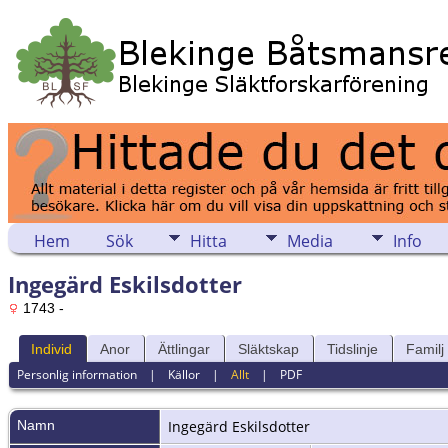
Hem
Sök
Hitta
Media
Info
Ingegärd Eskilsdotter
1743 -
Individ
Anor
Ättlingar
Släktskap
Tidslinje
Familj
Personlig information
|
Källor
|
Allt
|
PDF
Namn
Ingegärd
Eskilsdotter