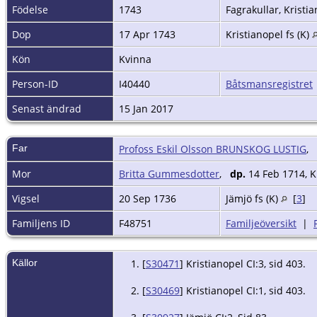
Födelse
1743
Fagrakullar, Kristia
Dop
17 Apr 1743
Kristianopel fs (K)
Kön
Kvinna
Person-ID
I40440
Båtsmansregistret
Senast ändrad
15 Jan 2017
Far
Profoss Eskil Olsson BRUNSKOG LUSTIG
,
Mor
Britta Gummesdotter
,
dp.
14 Feb 1714, K
Vigsel
20 Sep 1736
Jämjö fs (K)
[
3
]
Familjens ID
F48751
Familjeöversikt
|
Källor
[
S30471
] Kristianopel CI:3, sid 403.
[
S30469
] Kristianopel CI:1, sid 403.