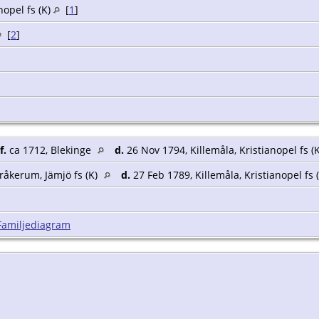
nopel fs (K)
[
1
]
[
2
]
f.
ca 1712, Blekinge
d.
26 Nov 1794, Killemåla, Kristianopel fs (
råkerum, Jämjö fs (K)
d.
27 Feb 1789, Killemåla, Kristianopel fs 
Familjediagram