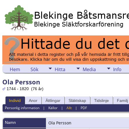
Hem
Sök
Hitta
Media
Info
Ola Persson
1744 - 1820 (76 år)
Individ
Anor
Ättlingar
Släktskap
Tidslinje
Familj
Personlig information
|
Källor
|
Allt
|
PDF
Namn
Ola
Persson