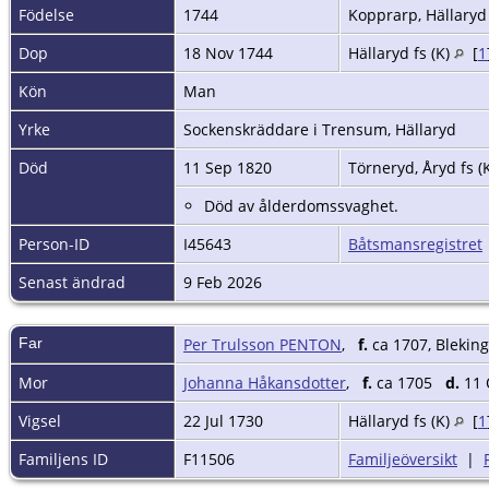
Födelse
1744
Kopprarp, Hällaryd 
Dop
18 Nov 1744
Hällaryd fs (K)
[
1
Kön
Man
Yrke
Sockenskräddare i Trensum, Hällaryd
Död
11 Sep 1820
Törneryd, Åryd fs (
Död av ålderdomssvaghet.
Person-ID
I45643
Båtsmansregistret
Senast ändrad
9 Feb 2026
Far
Per Trulsson PENTON
,
f.
ca 1707, Blekin
Mor
Johanna Håkansdotter
,
f.
ca 1705
d.
11 
Vigsel
22 Jul 1730
Hällaryd fs (K)
[
1
Familjens ID
F11506
Familjeöversikt
|