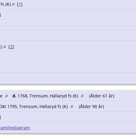
fs (K)
[
1
]
]
K)
[
2
]
ge
d.
1768, Trensum, Hällaryd fs (K)
(Ålder 61 år)
Okt 1795, Trensum, Hällaryd fs (K)
(Ålder 90 år)
]
Familjediagram