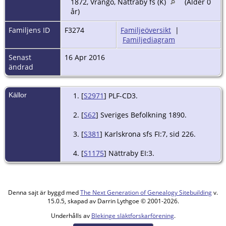
1872, Vrängö, Nättraby fs (K)
(Ålder 0
år)
Familjens ID
F3274
Familjeöversikt
|
Familjediagram
Senast
16 Apr 2016
ändrad
Källor
[
S2971
] PLF-CD3.
[
S62
] Sveriges Befolkning 1890.
[
S381
] Karlskrona sfs FI:7, sid 226.
[
S1175
] Nättraby EI:3.
Denna sajt är byggd med
The Next Generation of Genealogy Sitebuilding
v.
15.0.5, skapad av Darrin Lythgoe © 2001-2026.
Underhålls av
Blekinge släktforskarförening
.