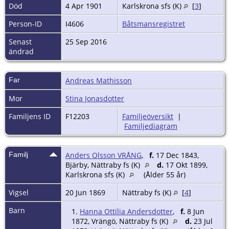
Död
4 Apr 1901
Karlskrona sfs (K)
[
3
]
Person-ID
I4606
Båtsmansregistret
Senast
25 Sep 2016
ändrad
Far
Andreas Mathisson
Mor
Stina Jonasdotter
Familjens ID
F12203
Familjeöversikt
|
Familjediagram
Familj
Anders Olsson VRÅNG
,
f.
17 Dec 1843,
Bjärby, Nättraby fs (K)
d.
17 Okt 1899,
Karlskrona sfs (K)
(Ålder 55 år)
Vigsel
20 Jun 1869
Nättraby fs (K)
[
4
]
Barn
1.
Hanna Ottilia Andersdotter
,
f.
8 Jun
1872, Vrängö, Nättraby fs (K)
d.
23 Jul