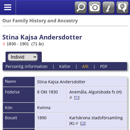
Our Family History and Ancestry
Stina Kajsa Andersdotter
1830 - 1901 (71 år)
Personlig information
|
Källor
|
Allt
|
PDF
Namn
Stina Kajsa
Andersdotter
Födelse
8 Okt 1830
Anemåla, Algutsboda fs (H)
[
1
]
Kön
Kvinna
Bosatt
1890
Karlskrona stadsförsamling
(K)
[
2
]