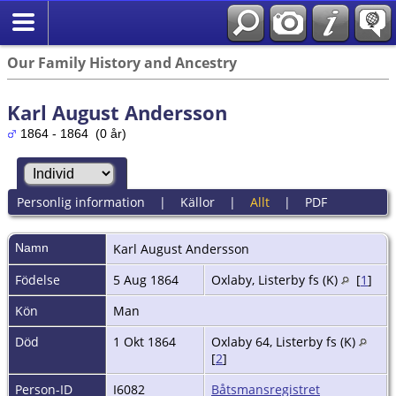
Our Family History and Ancestry
Karl August Andersson
1864 - 1864 (0 år)
Personlig information
|
Källor
|
Allt
|
PDF
Namn
Karl August
Andersson
Födelse
5 Aug 1864
Oxlaby, Listerby fs (K)
[
1
]
Kön
Man
Död
1 Okt 1864
Oxlaby 64, Listerby fs (K)
[
2
]
Person-ID
I6082
Båtsmansregistret