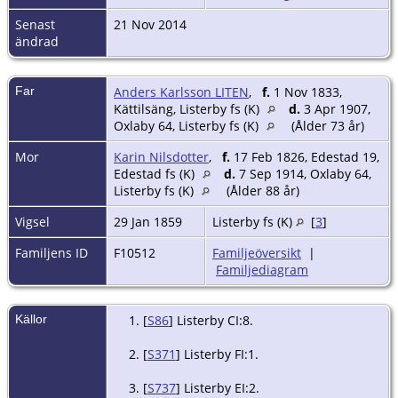
Senast
21 Nov 2014
ändrad
Far
Anders Karlsson LITEN
,
f.
1 Nov 1833,
Kättilsäng, Listerby fs (K)
d.
3 Apr 1907,
Oxlaby 64, Listerby fs (K)
(Ålder 73 år)
Mor
Karin Nilsdotter
,
f.
17 Feb 1826, Edestad 19,
Edestad fs (K)
d.
7 Sep 1914, Oxlaby 64,
Listerby fs (K)
(Ålder 88 år)
Vigsel
29 Jan 1859
Listerby fs (K)
[
3
]
Familjens ID
F10512
Familjeöversikt
|
Familjediagram
Källor
[
S86
] Listerby CI:8.
[
S371
] Listerby FI:1.
[
S737
] Listerby EI:2.