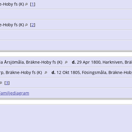
-Hoby fs (K)
[
1
]
-Hoby fs (K)
[
2
]
la Årsjömåla, Bräkne-Hoby fs (K)
d.
29 Apr 1800, Harkniven, Brä
p, Bräkne-Hoby fs (K)
d.
12 Okt 1805, Fösingsmåla, Bräkne-Hoby
[
3
]
Familjediagram