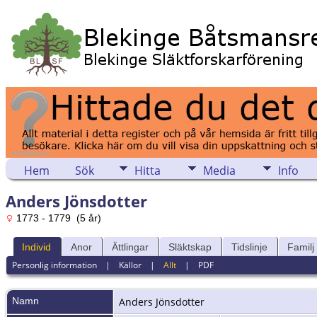
Hem
Sök
Hitta
Media
Info
Anders Jönsdotter
1773 - 1779 (5 år)
Individ
Anor
Ättlingar
Släktskap
Tidslinje
Familj
Personlig information
|
Källor
|
Allt
|
PDF
Namn
Anders
Jönsdotter