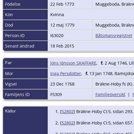
Födelse
22 Feb 1773
Muggeboda, Bräkne
Kön
Kvinna
Död
12 maj 1779
Muggeboda, Bräkne
Person-ID
I63020
Båtsmansregistret
Senast ändrad
18 Feb 2015
Far
Jöns Jönsson SKAFFARE
,
f.
2 Aug 1746, Lil
Mor
Inga Persdotter
,
f.
13 Jan 1748, Ramsjötor
Vigsel
23 Dec 1768
Bräkne-Hoby fs (K)
Familjens ID
F5309
Familjeöversikt
|
Källor
[
S2802
] Bräkne-Hoby CI:5, sidan 293.
[
S2802
] Bräkne-Hoby CI:5, sidan 657.