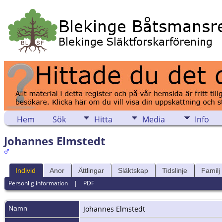
Hem
Sök
Hitta
Media
Info
Johannes Elmstedt
Individ
Anor
Ättlingar
Släktskap
Tidslinje
Familj
Personlig information
|
PDF
Namn
Johannes
Elmstedt