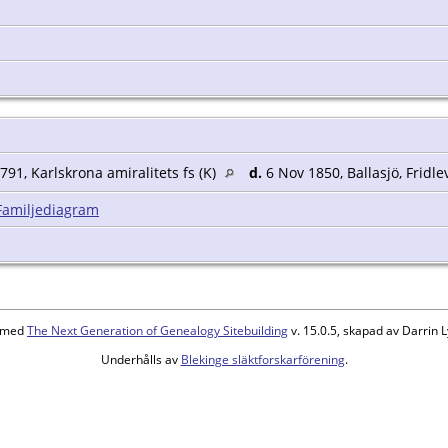
91, Karlskrona amiralitets fs (K)
d.
6 Nov 1850, Ballasjö, Fridle
Familjediagram
d med
The Next Generation of Genealogy Sitebuilding
v. 15.0.5, skapad av Darrin
Underhålls av
Blekinge släktforskarförening
.