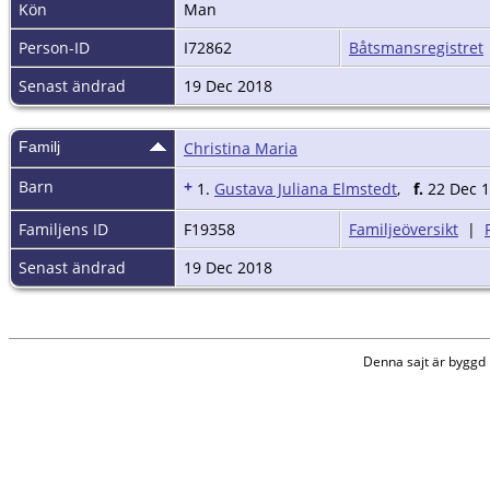
Kön
Man
Person-ID
I72862
Båtsmansregistret
Senast ändrad
19 Dec 2018
Familj
Christina Maria
Barn
+
1.
Gustava Juliana Elmstedt
,
f.
22 Dec 17
Familjens ID
F19358
Familjeöversikt
|
Senast ändrad
19 Dec 2018
Denna sajt är bygg