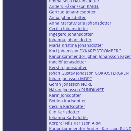
Emma Sofia Håkansdotter
Anders Håkansson KABEL
Gertrud Johannesdotter
Anna Johansdotter
Anna Marta\Maria Johansdotter
Cecilia Johansdotter
Ingegerd Johansdotter
Johanna Johansdotter
Maria Kristina Johansdotter
Karl Johansson DYKARE\STRÖMBERG
Kanonkommendör Johan Johansson Fager
Ingelöf Jonasdotter
Kerstin Jonasdotter
Johan Gustav Jonasson GÖK\ÖSTERGREN
Johan Jonasson MÖRT
Göran Jonasson NORE
Håkan Jonasson RUNDKVIST
Karin Jönsdotter
Botilda Karlsdotter
Cecilia Karlsdotter
Elin Karlsdotter
Johanna Karlsdotter
Korpral Nils Karlsson ARM
Kanonkommendör Anders Karlsson RUND