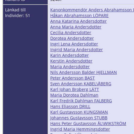
Länkad till
Kanonkommendör Anders Abrahamsson 
Individer: 51
Håkan Abrahamsson LÖPARE
Anna Katarina Andersdotter
Anna Maria Andersdotter
Cecilia Andersdotter
Dorotea Andersdotter
Ingri Lena Andersdotter
Ingrid Maria Andersdotter
Karin Andersdotter
Kerstin Andersdotter
Maria Andersdotter
Nils Andersson Balder HJELLMAN
Peter Andersson BAST
Sven Andersson KABEL\ÅBERG
Karl Johan Broberg LÄTT
Maria Dorotea Dahlman
Karl Fredrik Dahlman FALBERG
Hans Eliasson DRILL
Karl Gustavsson KUNGSMAN
Johannes Gustavsson STUBB
Hans Peter Gustavsson ÅL\WIKSTRÖM
Ingrid Maria Hemmingsdotter