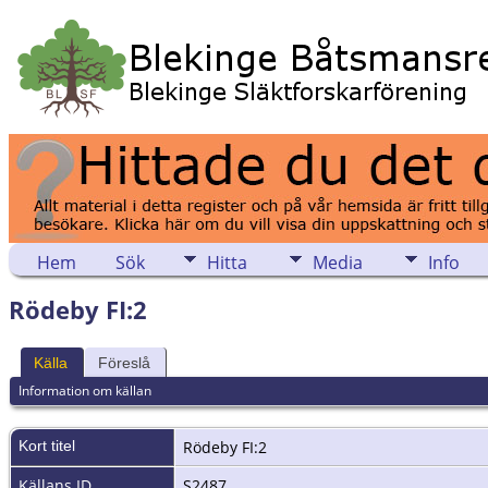
Hem
Sök
Hitta
Media
Info
Rödeby FI:2
Källa
Föreslå
Information om källan
Kort titel
Rödeby FI:2
Källans ID
S2487