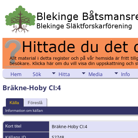
Hem
Sök
Hitta
Media
Info
Bräkne-Hoby CI:4
Källa
Föreslå
Information om källan
Kort titel
Bräkne-Hoby CI:4
Källans ID
S2748