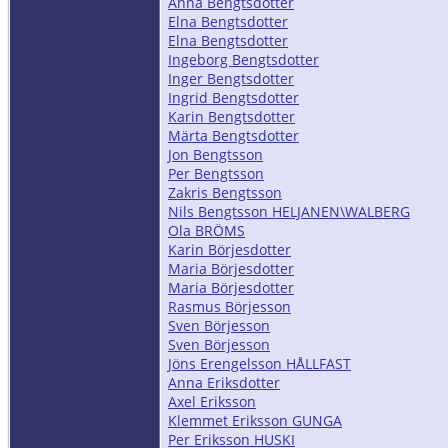
Anna Bengtsdotter
Elna Bengtsdotter
Elna Bengtsdotter
Ingeborg Bengtsdotter
Inger Bengtsdotter
Ingrid Bengtsdotter
Karin Bengtsdotter
Märta Bengtsdotter
Jon Bengtsson
Per Bengtsson
Zakris Bengtsson
Nils Bengtsson HELJANEN\WALBERG
Ola BRÖMS
Karin Börjesdotter
Maria Börjesdotter
Maria Börjesdotter
Rasmus Börjesson
Sven Börjesson
Sven Börjesson
Jöns Erengelsson HÅLLFAST
Anna Eriksdotter
Axel Eriksson
Klemmet Eriksson GUNGA
Per Eriksson HUSKI