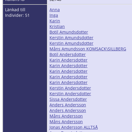
Länkad till
Anna
Individer: 51
Inga
Karin
Kristian
Botil Amundsdotter
Kerstin Amundsdotter
Kerstin Amundsdotter
Måns Amundsson KOMSACK\SILLBERG
Botil Andersdotter
Karin Andersdotter
Karin Andersdotter
Karin Andersdotter
Karin Andersdotter
Karin Andersdotter
Kerstin Andersdotter
Kerstin Andersdotter
Sissa Andersdotter
Anders Andersson
Anders Andersson
Måns Andersson
Måns Andersson
Jonas Andersson ALLTSÅ