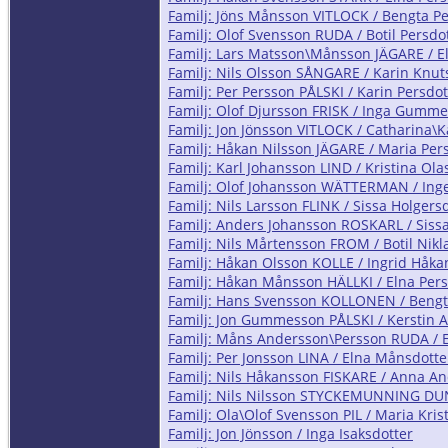
Familj: Jöns Månsson VITLOCK / Bengta Pe
Familj: Olof Svensson RUDA / Botil Persdo
Familj: Lars Matsson\Månsson JÄGARE / E
Familj: Nils Olsson SÅNGARE / Karin Knut
Familj: Per Persson PÅLSKI / Karin Persdot
Familj: Olof Djursson FRISK / Inga Gumme
Familj: Jon Jönsson VITLOCK / Catharina\
Familj: Håkan Nilsson JÄGARE / Maria Per
Familj: Karl Johansson LIND / Kristina Ola
Familj: Olof Johansson WÄTTERMAN / Inge
Familj: Nils Larsson FLINK / Sissa Holgers
Familj: Anders Johansson ROSKARL / Sissa
Familj: Nils Mårtensson FROM / Botil Nikl
Familj: Håkan Olsson KOLLE / Ingrid Håka
Familj: Håkan Månsson HÄLLKI / Elna Pers
Familj: Hans Svensson KOLLONEN / Bengt
Familj: Jon Gummesson PÅLSKI / Kerstin
Familj: Måns Andersson\Persson RUDA / E
Familj: Per Jonsson LINA / Elna Månsdotte
Familj: Nils Håkansson FISKARE / Anna An
Familj: Nils Nilsson STYCKEMUNNING DUN
Familj: Ola\Olof Svensson PIL / Maria Kris
Familj: Jon Jönsson / Inga Isaksdotter