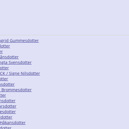
Ingrid Gummesdotter
dotter
er
Månsdotter
ngta Svensdotter
otter
K / Signe Nilsdotter
otter
nsdotter
a Brommesdotter
tter
nsdotter
arsdotter
esdotter
ldotter
 Håkansdotter
dotter