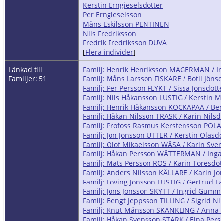
Kerstin Erngieselsdotter
Per Erngieselsson
Måns Eskilsson PENTINEN
Nils Fredriksson
Fredrik Fredriksson DUVA
[
Flera individer
]
Länkad till
Familj: Henrik Henriksson MAGERMAN / 
Familjer: 51
Familj: Måns Larsson FISKARE / Botil Jöns
Familj: Per Persson FLYKT / Sissa Jönsdott
Familj: Nils Håkansson LUSTIG / Kerstin 
Familj: Henrik Håkansson KOCKAPÄÄ / Be
Familj: Håkan Nilsson TRÄSK / Karin Nilsd
Familj: Profoss Rasmus Kerstensson POLAC
Familj: Jon Jönsson UTTER / Kerstin Olasd
Familj: Olof Mikaelsson WÄSA / Karin Sve
Familj: Håkan Persson WÄTTERMAN / Ing
Familj: Mats Persson ROS / Karin Toresdo
Familj: Anders Nilsson KÄLLARE / Karin Jo
Familj: Löving Jönsson LUSTIG / Gertrud L
Familj: Jöns Jönsson SKYTT / Ingrid Gumm
Familj: Bengt Jeppsson TILLING / Sigrid Ni
Familj: Knut Månsson SKÄNKLING / Anna
Familj: Håkan Svensson STARK / Elna Pers