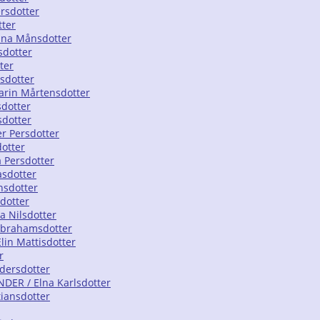
rsdotter
tter
lna Månsdotter
sdotter
ter
sdotter
Karin Mårtensdotter
sdotter
sdotter
r Persdotter
dotter
 Persdotter
asdotter
nsdotter
dotter
a Nilsdotter
 Abrahamsdotter
lin Mattisdotter
r
dersdotter
DER / Elna Karlsdotter
tiansdotter