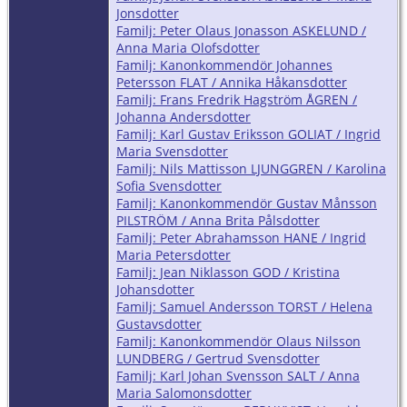
Jonsdotter
Familj: Peter Olaus Jonasson ASKELUND /
Anna Maria Olofsdotter
Familj: Kanonkommendör Johannes
Petersson FLAT / Annika Håkansdotter
Familj: Frans Fredrik Hagström ÅGREN /
Johanna Andersdotter
Familj: Karl Gustav Eriksson GOLIAT / Ingrid
Maria Svensdotter
Familj: Nils Mattisson LJUNGGREN / Karolina
Sofia Svensdotter
Familj: Kanonkommendör Gustav Månsson
PILSTRÖM / Anna Brita Pålsdotter
Familj: Peter Abrahamsson HANE / Ingrid
Maria Petersdotter
Familj: Jean Niklasson GOD / Kristina
Johansdotter
Familj: Samuel Andersson TORST / Helena
Gustavsdotter
Familj: Kanonkommendör Olaus Nilsson
LUNDBERG / Gertrud Svensdotter
Familj: Karl Johan Svensson SALT / Anna
Maria Salomonsdotter