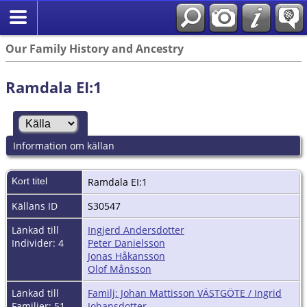
Our Family History and Ancestry
Ramdala EI:1
Information om källan
Kort titel
Ramdala EI:1
Källans ID
S30547
Länkad till
Ingjerd Andersdotter
Individer: 4
Peter Danielsson
Jonas Håkansson
Olof Månsson
Länkad till
Familj: Johan Mattisson VÄSTGÖTE / Ingrid
Familjer: 51
Johansdotter