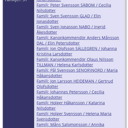
Familj: Peter Svensson SÄBOM / Cecilia
Nilsdotter
Familj: Sven Svensson GLAD / Elin
Jonasdotter
Familj: Sven Jonasson NABO / Ingrid
Åkesdotter
Familj: Kanonkommendör Anders Månsson
DAL / Elin Petersdotter
Familj: Jon Olofsson SÄLLEGREN / Johanna
Kristina Larsdotter
Familj: Kanonkommendör Olaus Nilsson
TILLMAN / Helena Karlsdotter
Familj: Pål Svensson SENOR\NORD / Maria
Håkansdotter
Familj: Jon Larsson HEJDEMAN / Gertrud
Olofsdotter
Familj: Johannes Petersson / Cecilia
Håkansdotter
Familj: Holger Håkansson / Katarina
Nilsdotter
Familj: Holger Svensson / Helena Maria
Svensdotter
Familj: Måns Salomonsson / Annika