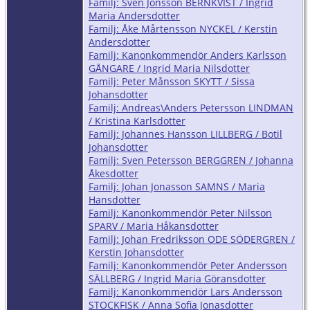
Familj: Sven Jönsson BERNKVIST / Ingrid
Maria Andersdotter
Familj: Åke Mårtensson NYCKEL / Kerstin
Andersdotter
Familj: Kanonkommendör Anders Karlsson
GÅNGARE / Ingrid Maria Nilsdotter
Familj: Peter Månsson SKYTT / Sissa
Johansdotter
Familj: Andreas\Anders Petersson LINDMAN
/ Kristina Karlsdotter
Familj: Johannes Hansson LILLBERG / Botil
Johansdotter
Familj: Sven Petersson BERGGREN / Johanna
Åkesdotter
Familj: Johan Jonasson SAMNS / Maria
Hansdotter
Familj: Kanonkommendör Peter Nilsson
SPARV / Maria Håkansdotter
Familj: Johan Fredriksson ODE SÖDERGREN /
Kerstin Johansdotter
Familj: Kanonkommendör Peter Andersson
SÄLLBERG / Ingrid Maria Göransdotter
Familj: Kanonkommendör Lars Andersson
STOCKFISK / Anna Sofia Jonasdotter