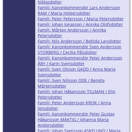
Niklasdotter
Familj: Kanonkommendör Lars Andersson
RAM / Maria Holgersdotter
Familj: Peter Petersson / Maria Petersdotter
Familj: Johan Jonasson / Annika Olofsdotter
Familj: Mårten Andersson / Annika
Petersdotter
Familj: Nils Andersson / Botilda Larsdotter
Familj: Kanonkommendör Sven Andersson
STORBERG / Cecilia Pålsdotter
Familj: Kanonkommendör Peter Andersson
ÅBY / Karin Svensdotter
Familj: Sven Olsson GADD / Anna Maria
Svensdotter
Familj: Sven Nilsson ODE / Bengta
Mårtensdotter
Familj: Johan Håkansson TILLMAN / Elin
Petersdotter
Familj: Peter Andersson KROK / Anna
Jönsdotter
Familj: Kanonkommendör Peter Gustav
Håkansson MÄKTIG / Johanna Maria
Andersdotter
Familj: Johan Svensson ASKELUND / Maria