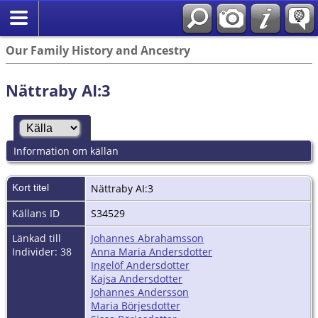
Our Family History and Ancestry
Nättraby AI:3
Information om källan
Kort titel
Nättraby AI:3
Källans ID
S34529
Länkad till
Johannes Abrahamsson
Individer: 38
Anna Maria Andersdotter
Ingelöf Andersdotter
Kajsa Andersdotter
Johannes Andersson
Maria Börjesdotter