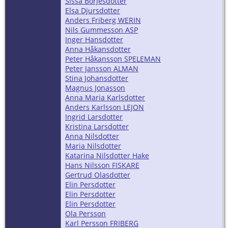
Sissa Börjesdotter
Elsa Djursdotter
Anders Friberg WERIN
Nils Gummesson ASP
Inger Hansdotter
Anna Håkansdotter
Peter Håkansson SPELEMAN
Peter Jansson ALMAN
Stina Johansdotter
Magnus Jonasson
Anna Maria Karlsdotter
Anders Karlsson LEJON
Ingrid Larsdotter
Kristina Larsdotter
Anna Nilsdotter
Maria Nilsdotter
Katarina Nilsdotter Hake
Hans Nilsson FISKARE
Gertrud Olasdotter
Elin Persdotter
Elin Persdotter
Elin Persdotter
Ola Persson
Karl Persson FRIBERG