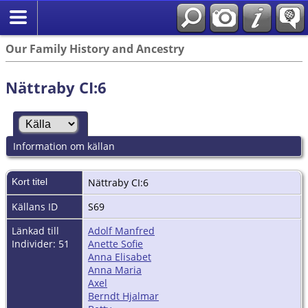
Our Family History and Ancestry
Nättraby CI:6
Information om källan
Kort titel
Nättraby CI:6
Källans ID
S69
Länkad till
Adolf Manfred
Individer: 51
Anette Sofie
Anna Elisabet
Anna Maria
Axel
Berndt Hjalmar