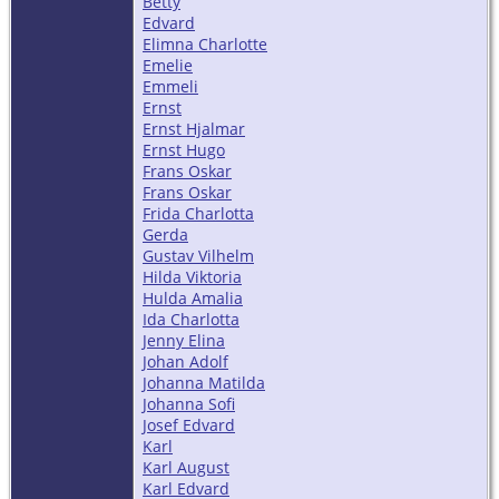
Betty
Edvard
Elimna Charlotte
Emelie
Emmeli
Ernst
Ernst Hjalmar
Ernst Hugo
Frans Oskar
Frans Oskar
Frida Charlotta
Gerda
Gustav Vilhelm
Hilda Viktoria
Hulda Amalia
Ida Charlotta
Jenny Elina
Johan Adolf
Johanna Matilda
Johanna Sofi
Josef Edvard
Karl
Karl August
Karl Edvard