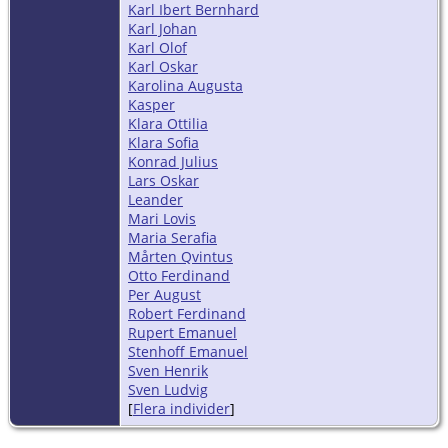
Karl Ibert Bernhard
Karl Johan
Karl Olof
Karl Oskar
Karolina Augusta
Kasper
Klara Ottilia
Klara Sofia
Konrad Julius
Lars Oskar
Leander
Mari Lovis
Maria Serafia
Mårten Qvintus
Otto Ferdinand
Per August
Robert Ferdinand
Rupert Emanuel
Stenhoff Emanuel
Sven Henrik
Sven Ludvig
[
Flera individer
]