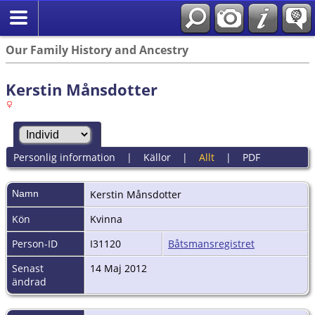
Our Family History and Ancestry
Kerstin Månsdotter
Personlig information
|
Källor
|
Allt
|
PDF
Namn
Kerstin
Månsdotter
Kön
Kvinna
Person-ID
I31120
Båtsmansregistret
Senast
14 Maj 2012
ändrad