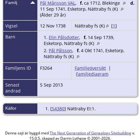
Familj
Pål Månsson VAL
,
f.
ca 1712, Blekinge
d.
11 Sep 1741, Esketorp, Nättraby fs (K)
(Ålder 29 år)
Vigsel
12 Nov 1738
Nättraby fs (K)
[
1
]
Barn
1.
Elin Pålsdotter
,
f.
14 Sep 1739,
Esketorp, Nättraby fs (K)
2.
Pål Pålsson
,
f.
4 Okt 1741, Esketorp,
Nättraby fs (K)
Familjens ID
F3264
Familjeöversikt
|
Familjediagram
Senast
5 Sep 2013
ändrad
Källor
[
S4380
] Nättraby EI:1.
Denna sajt är byggd med
The Next Generation of Genealogy Sitebuilding
v.
15.0.5, skapad av Darrin Lythgoe © 2001-2026.