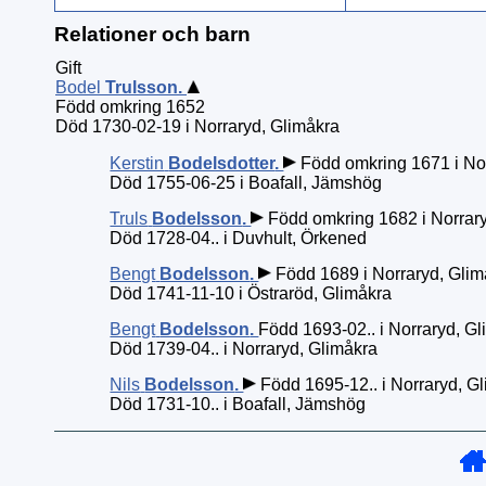
Relationer och barn
Gift
Bodel
Trulsson
.
Född omkring 1652
Död 1730-02-19 i Norraryd, Glimåkra
Kerstin
Bodelsdotter
.
Född omkring 1671 i Nor
Död 1755-06-25 i Boafall, Jämshög
Truls
Bodelsson
.
Född omkring 1682 i Norrar
Död 1728-04.. i Duvhult, Örkened
Bengt
Bodelsson
.
Född 1689 i Norraryd, Glim
Död 1741-11-10 i Östraröd, Glimåkra
Bengt
Bodelsson
.
Född 1693-02.. i Norraryd, G
Död 1739-04.. i Norraryd, Glimåkra
Nils
Bodelsson
.
Född 1695-12.. i Norraryd, G
Död 1731-10.. i Boafall, Jämshög