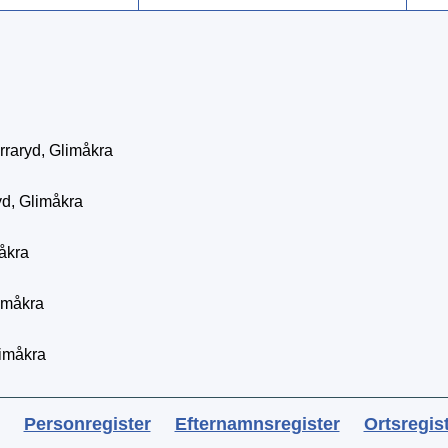
raryd, Glimåkra
yd, Glimåkra
åkra
limåkra
limåkra
Personregister
Efternamnsregister
Ortsregis