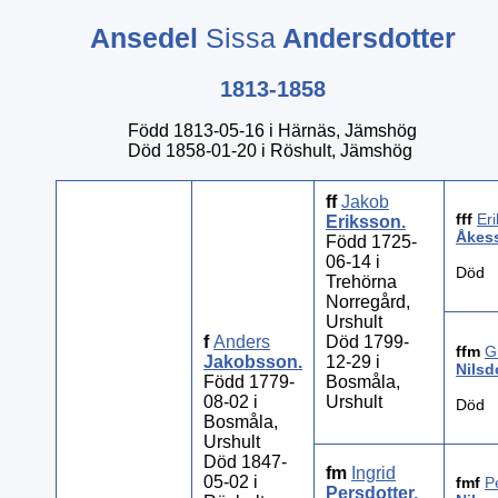
Ansedel
Sissa
Andersdotter
1813-1858
Född 1813-05-16 i Härnäs, Jämshög
Död 1858-01-20 i Röshult, Jämshög
ff
Jakob
fff
Eri
Eriksson
.
Åkes
Född 1725-
06-14 i
Död
Trehörna
Norregård,
Urshult
f
Anders
Död 1799-
ffm
G
Jakobsson
.
12-29 i
Nilsd
Född 1779-
Bosmåla,
08-02 i
Urshult
Död
Bosmåla,
Urshult
Död 1847-
fm
Ingrid
05-02 i
fmf
P
Persdotter
.