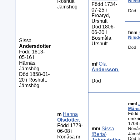
Nilss
Röshult,
Född 1734-
Jämshög
07-25 i
Död
Froaryd,
Urshult
Död 1806-
06-30 i
fmm
Nilsd
Bosmåla,
Sissa
Urshult
Andersdotter
Död
Född 1813-
05-16 i
Härnäs,
mf
Ola
Jämshög
Andersson
.
Död 1858-01-
20 i Röshult,
Död
Jämshög
mmf
Måns
Född
m
Hanna
omkri
Olsdotter
.
1708 
Född 1779-
mm
Sissa
Rönås
06-08 i
Jäms
(Berta)
Rönåsa nr
Död til
Johnsdotter
.