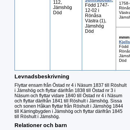
112,
1758-0
Född 1747-
Jämshög
Rönå
12-02 i
Död
Västr
Rönåsa
Jäms
Västra (1),
Jämshög
Död
mm
Kjell
Född 
Rönås
Jäms
Död
Levnadsbeskrivning
Flyttar ensam från Östad nr 4 i Näsum 1837 till Röshult
i Jämshög och flyttar därifrån 1838 till Östad nr 3 i
Näsum och flyttar vidare 1840 till Östad nr 4 i Näsum
och flyttar därifrån 1841 till Röshult i Jämshög. Sissa
och sonen Håkan flyttar från Röshult i Jämshög 1844
till Kärringbygden i Jämshög och flyttar därifrån 1845
till Röshult i Jämshög.
Relationer och barn