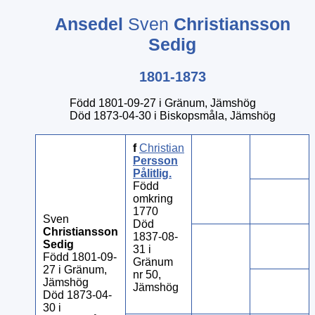
Ansedel
Sven
Christiansson
Sedig
1801-1873
Född 1801-09-27 i Gränum, Jämshög
Död 1873-04-30 i Biskopsmåla, Jämshög
f
Christian
Persson
Pålitlig
.
Född
omkring
1770
Sven
Död
Christiansson
1837-08-
Sedig
31 i
Född 1801-09-
Gränum
27 i Gränum,
nr 50,
Jämshög
Jämshög
Död 1873-04-
30 i