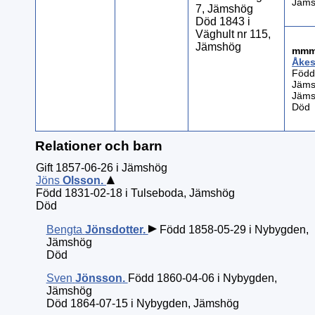
Jäm
7, Jämshög
Död 1843 i
Väghult nr 115,
Jämshög
mm
Åkes
Född
Jäms
Jäm
Död
Relationer och barn
Gift 1857-06-26 i Jämshög
Jöns
Olsson
.
Född 1831-02-18 i Tulseboda, Jämshög
Död
Bengta
Jönsdotter
.
Född 1858-05-29 i Nybygden,
Jämshög
Död
Sven
Jönsson
.
Född 1860-04-06 i Nybygden,
Jämshög
Död 1864-07-15 i Nybygden, Jämshög