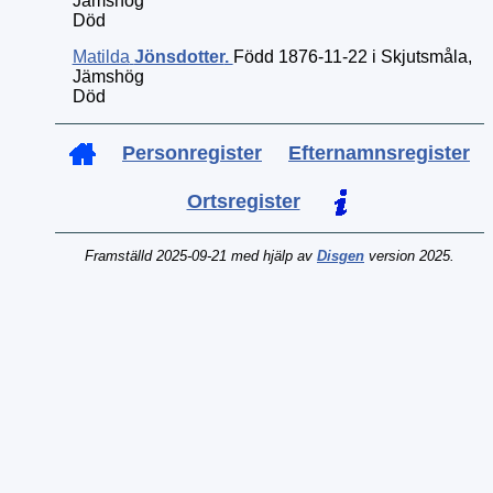
Jämshög
Död
Matilda
Jönsdotter
.
Född 1876-11-22 i Skjutsmåla,
Jämshög
Död
Personregister
Efternamnsregister
Ortsregister
Framställd 2025-09-21 med hjälp av
Disgen
version 2025.