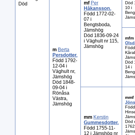
mf
Per
Död 
Död
10 i
Håkansson
.
Beng
Född 1772-02-
Jäm
07 i
Bengtsboda,
Jämshög
Död 1836-09-24
mfm
i Väghult nr 115,
Olsd
Jämshög
Född
m
Berta
Kåra
Persdotter
.
Jäm
Född 1792-
Död 
12-04 i
14 i
Väghult nr,
Beng
Jämshög
Jäm
Död 1848-
09-04 i
Rönåsa
mmf
Västra,
Jön
Jämshög
Född
Hinse
Jäm
mm
Kerstin
Död 
Gummesdotter
.
1762 
Född 1755-11-
Jäms
12 i Jämshög nr