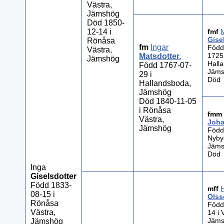
Västra,
Jämshög
Död 1850-
12-14 i
fmf
Gise
Rönåsa
fm
Ingar
Född
Västra,
1725 
Matsdotter
.
Jämshög
Hall
Född 1767-07-
Jäm
29 i
Död
Hallandsboda,
Jämshög
Död 1840-11-05
i Rönåsa
fmm
Västra,
Joha
Jämshög
Född
Nyby
Jäm
Död
Inga
Giselsdotter
Född 1833-
mff
08-15 i
Olss
Rönåsa
Född
Västra,
14 i 
Jäm
Jämshög