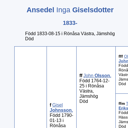
Ansedel
Inga
Giselsdotter
1833-
Född 1833-08-15 i Rönåsa Västra, Jämshög
Död
fff
O
Joh
Född
Rönå
Västr
ff
John
Olsson
.
Jäm
Född 1764-12-
Död
25 i Rönåsa
Västra,
Jämshög
Död
ffm
f
Gisel
Erik
Johnsson
.
Född
Född 1790-
Hässl
01-13 i
Jäm
Rönåsa
Död