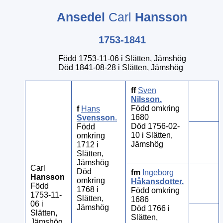
Ansedel
Carl
Hansson
1753-1841
Född 1753-11-06 i Slätten, Jämshög
Död 1841-08-28 i Slätten, Jämshög
ff
Sven
Nilsson
.
Född omkring
f
Hans
1680
Svensson
.
Död 1756-02-
Född
10 i Slätten,
omkring
Jämshög
1712 i
Slätten,
Jämshög
Carl
Död
fm
Ingeborg
Hansson
omkring
Håkansdotter
.
Född
1768 i
Född omkring
1753-11-
Slätten,
1686
06 i
Jämshög
Död 1766 i
Slätten,
Slätten,
Jämshög