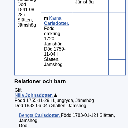
Jämshög
Död
1841-08-
28 i
m
Karna
Slätten,
Carlsdotter
.
Jämshög
Född
omkring
1720 i
Jämshög
Död 1759-
11-04 i
Slätten,
Jämshög
Relationer och barn
Gift
Nilla
Johnsdotter
.
Född 1755-11-29 i Ljungryda, Jämshög
Död 1832-06-04 i Slätten, Jämshög
Bengta
Carlsdotter
.
Född 1783-01-12 i Slätten,
Jämshög
Död