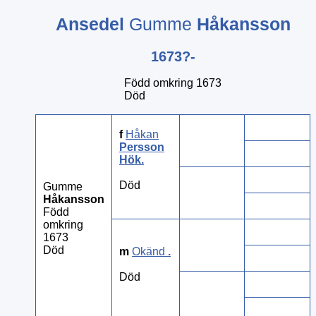
Ansedel
Gumme
Håkansson
1673?-
Född omkring 1673
Död
f
Håkan
Persson
Hök
.
Död
Gumme
Håkansson
Född
omkring
1673
Död
m
Okänd
.
Död