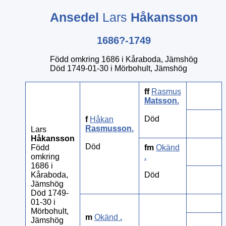
Ansedel
Lars
Håkansson
1686?-1749
Född omkring 1686 i Kåraboda, Jämshög
Död 1749-01-30 i Mörbohult, Jämshög
ff
Rasmus
Matsson
.
Död
f
Håkan
Rasmusson
.
Lars
Håkansson
Död
Född
fm
Okänd
omkring
.
1686 i
Kåraboda,
Död
Jämshög
Död 1749-
01-30 i
Mörbohult,
m
Okänd
.
Jämshög