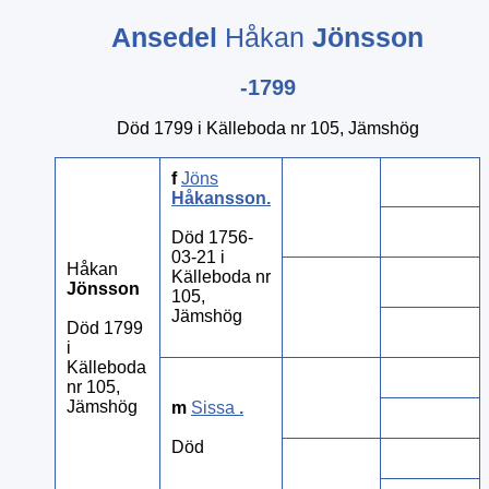
Ansedel
Håkan
Jönsson
-1799
Död 1799 i Källeboda nr 105, Jämshög
f
Jöns
Håkansson
.
Död 1756-
03-21 i
Håkan
Källeboda nr
Jönsson
105,
Jämshög
Död 1799
i
Källeboda
nr 105,
Jämshög
m
Sissa
.
Död