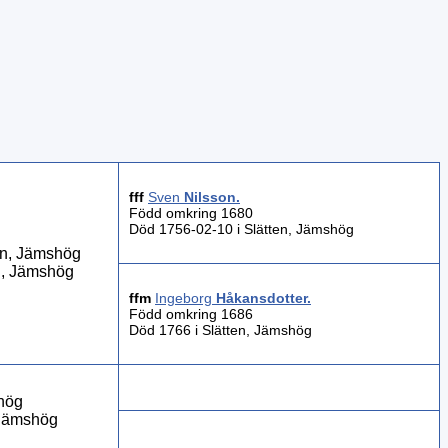
fff
Sven
Nilsson
.
Född omkring 1680
Död 1756-02-10 i Slätten, Jämshög
en, Jämshög
n, Jämshög
ffm
Ingeborg
Håkansdotter
.
Född omkring 1686
Död 1766 i Slätten, Jämshög
hög
 Jämshög