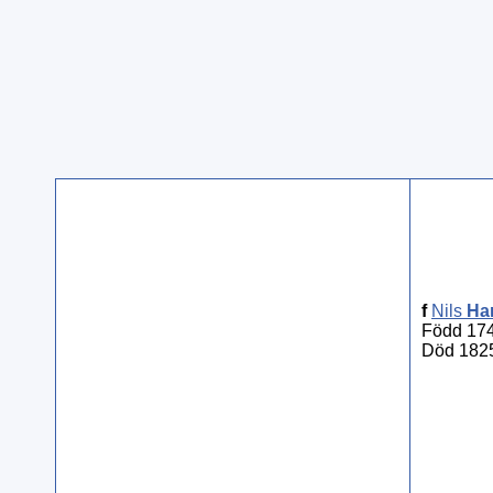
f
Nils
Ha
Född 174
Död 1825