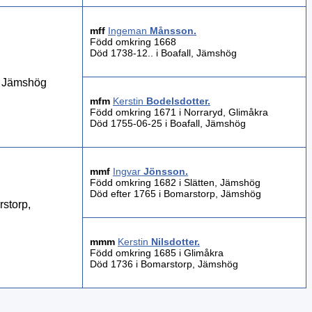
mff
Ingeman
Månsson
.
Född omkring 1668
Död 1738-12.. i Boafall, Jämshög
6, Jämshög
mfm
Kerstin
Bodelsdotter
.
Född omkring 1671 i Norraryd, Glimåkra
Död 1755-06-25 i Boafall, Jämshög
mmf
Ingvar
Jönsson
.
Född omkring 1682 i Slätten, Jämshög
Död efter 1765 i Bomarstorp, Jämshög
storp,
mmm
Kerstin
Nilsdotter
.
Född omkring 1685 i Glimåkra
Död 1736 i Bomarstorp, Jämshög