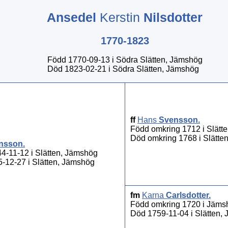
Ansedel
Kerstin
Nilsdotter
1770-1823
Född 1770-09-13 i Södra Slätten, Jämshög
Död 1823-02-21 i Södra Slätten, Jämshög
ff
Hans
Svensson
.
Född omkring 1712 i Slätt
Död omkring 1768 i Slätte
nsson
.
4-11-12 i Slätten, Jämshög
-12-27 i Slätten, Jämshög
fm
Karna
Carlsdotter
.
Född omkring 1720 i Jäms
Död 1759-11-04 i Slätten,