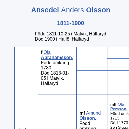
Ansedel
Anders
Olsson
1811-1900
Född 1811-10-25 i Matvik, Hällaryd
Död 1900 i Hallö, Hällaryd
f
Ola
Abrahamsson
.
Född omkring
1780
Död 1813-01-
05 i Matvik,
Hällaryd
mff
Ola
Persson
.
mf
Amund
Född omk
Olsson
.
1713
Död 1773
Född
25 i Sigga
omkring