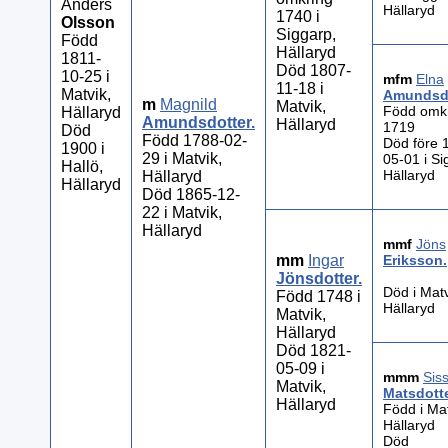
Anders
Hällaryd
1740 i
Olsson
Siggarp,
Född
Hällaryd
1811-
Död 1807-
10-25 i
mfm
Elna
11-18 i
Matvik,
Amundsdo
m
Magnild
Matvik,
Född omk
Hällaryd
Amundsdotter
.
Hällaryd
1719
Död
Född 1788-02-
Död före 
1900 i
29 i Matvik,
05-01 i Si
Hallö,
Hällaryd
Hällaryd
Hällaryd
Död 1865-12-
22 i Matvik,
Hällaryd
mmf
Jöns
mm
Ingar
Eriksson
.
Jönsdotter
.
Död i Matv
Född 1748 i
Hällaryd
Matvik,
Hällaryd
Död 1821-
05-09 i
mmm
Sis
Matvik,
Matsdott
Hällaryd
Född i Mat
Hällaryd
Död