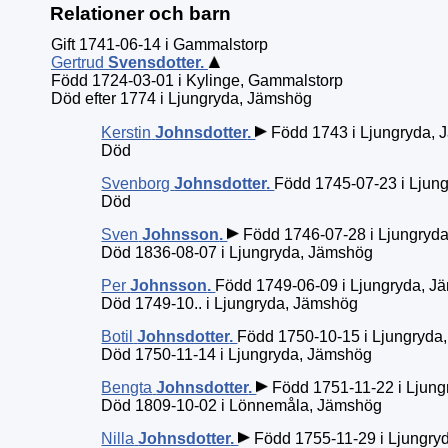
Relationer och barn
Gift 1741-06-14 i Gammalstorp
Gertrud
Svensdotter
.
Född 1724-03-01 i Kylinge, Gammalstorp
Död efter 1774 i Ljungryda, Jämshög
Kerstin
Johnsdotter
.
Född 1743 i Ljungryda,
Död
Svenborg
Johnsdotter
.
Född 1745-07-23 i Ljun
Död
Sven
Johnsson
.
Född 1746-07-28 i Ljungryd
Död 1836-08-07 i Ljungryda, Jämshög
Per
Johnsson
.
Född 1749-06-09 i Ljungryda, J
Död 1749-10.. i Ljungryda, Jämshög
Botil
Johnsdotter
.
Född 1750-10-15 i Ljungryda
Död 1750-11-14 i Ljungryda, Jämshög
Bengta
Johnsdotter
.
Född 1751-11-22 i Ljun
Död 1809-10-02 i Lönnemåla, Jämshög
Nilla
Johnsdotter
.
Född 1755-11-29 i Ljungry