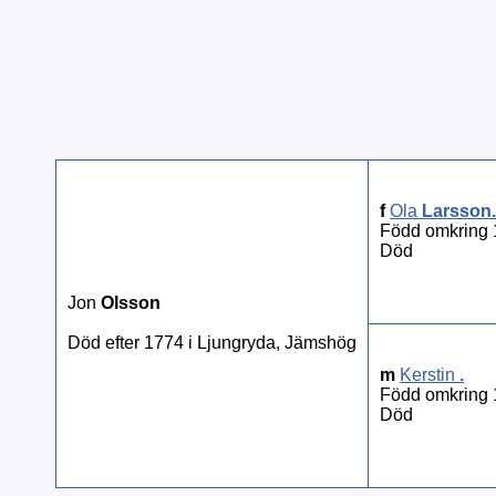
f
Ola
Larsson
.
Född omkring
Död
Jon
Olsson
Död efter 1774 i Ljungryda, Jämshög
m
Kerstin
.
Född omkring
Död