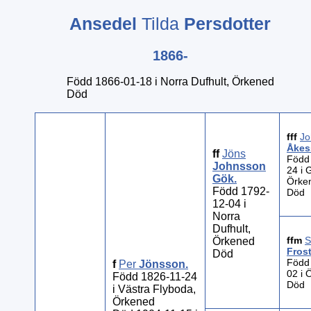
Ansedel
Tilda
Persdotter
1866-
Född 1866-01-18 i Norra Dufhult, Örkened
Död
fff
Jo
Åkes
ff
Jöns
Född
Johnsson
24 i 
Gök
.
Örke
Född 1792-
Död
12-04 i
Norra
Dufhult,
ffm
S
Örkened
Fros
Död
Född
f
Per
Jönsson
.
02 i 
Född 1826-11-24
Död
i Västra Flyboda,
Örkened