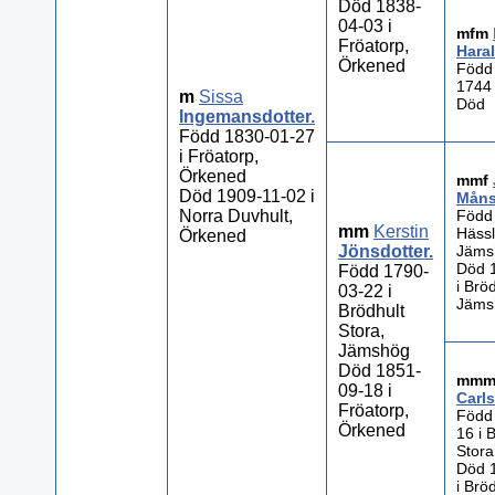
Död 1838-
04-03 i
mfm
Fröatorp,
Hara
Örkened
Född
1744
m
Sissa
Död
Ingemansdotter
.
Född 1830-01-27
i Fröatorp,
Örkened
mmf
Död 1909-11-02 i
Mån
Norra Duvhult,
Född 
mm
Kerstin
Hässl
Örkened
Jönsdotter
.
Jäms
Död 
Född 1790-
i Brö
03-22 i
Jäms
Brödhult
Stora,
Jämshög
Död 1851-
mm
09-18 i
Carls
Fröatorp,
Född
Örkened
16 i 
Stor
Död 
i Brö