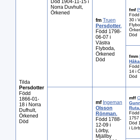
Död 1904-11-15 i
Norra Duvhult,
fmf
P
Örkened
Född
30 i 
fm
Truen
Flybo
Persdotter
.
Örke
Född 1798-
Död
06-07 i
Västra
Flyboda,
Örkened
fmm
Död
Håka
Född
14 i 
Död
Tilda
Persdotter
Född
mff
O
1866-01-
mf
Ingeman
Gunn
18 i Norra
Olsson
Ruta
Dufhult,
Född
Rönman
.
Örkened
1757 
Född 1788-
Död
Död 
12-09 i
i Lör
Lörby,
Mjällby