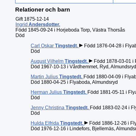
Relationer och barn
Gift 1875-12-14
Ingrid
Andersdotter
.
Född 1845-09-24 i Horjeboda Torp, Västra Thorsås
Död
Carl Oskar
Tingstedt
.
Född 1876-04-28 i Flya
Död
August Vilhelm
Tingstedt
.
Född 1878-03-01 i 
Död 1967-10-13 i Vårdhemmet, Ryd, Almundsry
Martin Julius
Tingstedt
.
Född 1880-04-09 i Flya
Död 1880-04-25 i Flyaboda, Almundsryd
Herman Julius
Tingstedt
.
Född 1881-05-11 i Fl
Död
Jenny Christina
Tingstedt
.
Född 1883-02-24 i F
Död
Hulda Elfrida
Tingstedt
.
Född 1886-12-26 i Fl
Död 1976-12-16 i Lindefors, Bjellernäs, Almunds