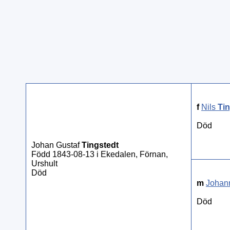
f
Nils
Tin
Död
Johan Gustaf
Tingstedt
Född 1843-08-13 i Ekedalen, Förnan,
Urshult
Död
m
Johan
Död