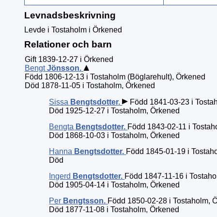
Levnadsbeskrivning
Levde i Tostaholm i Örkened
Relationer och barn
Gift 1839-12-27 i Örkened
Bengt
Jönsson
.
Född 1806-12-13 i Tostaholm (Böglarehult), Örkened
Död 1878-11-05 i Tostaholm, Örkened
Sissa
Bengtsdotter
.
Född 1841-03-23 i Tosta
Död 1925-12-27 i Tostaholm, Örkened
Bengta
Bengtsdotter
.
Född 1843-02-11 i Tostah
Död 1868-10-03 i Tostaholm, Örkened
Hanna
Bengtsdotter
.
Född 1845-01-19 i Tostah
Död
Ingerd
Bengtsdotter
.
Född 1847-11-16 i Tostah
Död 1905-04-14 i Tostaholm, Örkened
Per
Bengtsson
.
Född 1850-02-28 i Tostaholm, 
Död 1877-11-08 i Tostaholm, Örkened