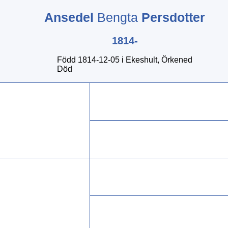
Ansedel
Bengta
Persdotter
1814-
Född 1814-12-05 i Ekeshult, Örkened
Död