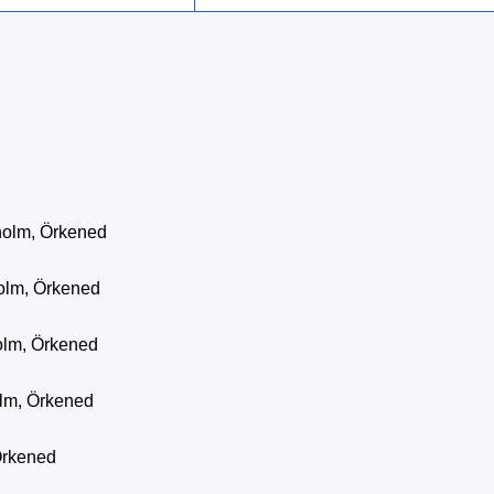
holm, Örkened
olm, Örkened
olm, Örkened
olm, Örkened
Örkened