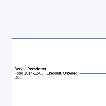
Bengta
Persdotter
Född 1814-12-05 i Ekeshult, Örkened
Död