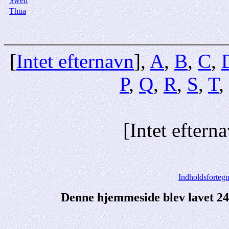
Swen
Thua
[
Intet efternavn
],
A
,
B
,
C
,
P
,
Q
,
R
,
S
,
T
,
[Intet eftern
Indholdsfortegn
Denne hjemmeside blev lavet 2