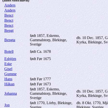
(Intet efternavn)
Anders
Anders
Benct
Benct
Benct
Bengt
født 1857, Eskemo,
db. 10 Dec. 1857, 
Bengta
Gammalstorp, Blekinge,
Kyrka, Blekinge, Sv
Sverige
Botell
født Ca. 1678
Esbjörn
født Før 1675
Eske
Gisel
Gumme
Hans
født Før 1777
Håkan
født Før 1673
født 1857, Eskemo,
db. 10 Dec. 1857, 
Johanna
Gammalstorp, Blekinge,
Kyrka, Blekinge, Sv
Sverige
født 1770, Lörby, Blekinge,
db. 8 Okt. 1770, Mj
Jon
Sverige
Blekinge, Sverige