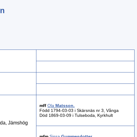
in
mff
Ola
Matsson
.
Född 1794-03-03 i Skärsnäs nr 3, Vånga
Död 1869-03-09 i Tulseboda, Kyrkhult
oda, Jämshög
mfm
Sissa
Gummesdotter
.