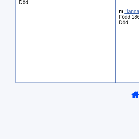
Död
m
Hann
Född 186
Död