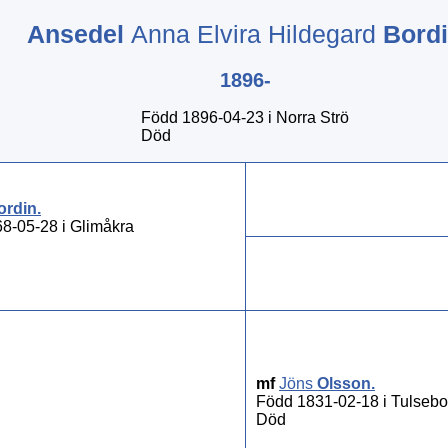
Ansedel
Anna Elvira Hildegard
Bord
1896-
Född 1896-04-23 i Norra Strö
Död
ordin
.
8-05-28 i Glimåkra
mf
Jöns
Olsson
.
Född 1831-02-18 i Tulseb
Död