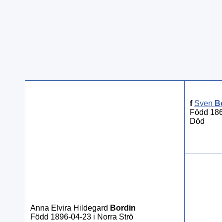
f
Sven
B
Född 186
Död
Anna Elvira Hildegard
Bordin
Född 1896-04-23 i Norra Strö